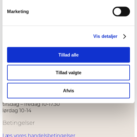
Menu
Menu
Marketing
Din kurv er tom.
Tilbage til shoppen
Vis detaljer
CATZ
Kattesundet 1E
Tillad alle
5700 Svendborg
Telefon: +45 40 94 84 43
Tillad valgte
Mail:
info@catz.nu
Åbningstider
Afvis
tirsdag – fredag 10-17.30
lørdag 10-14
Betingelser
Læs vores handelsbetingelser