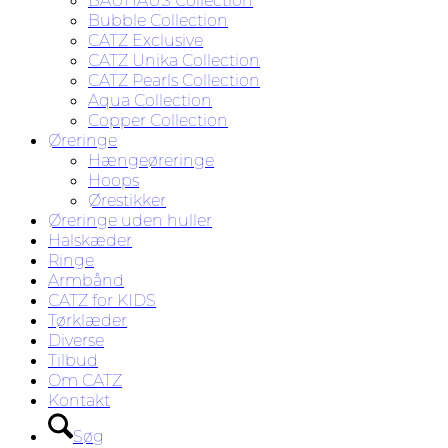
BAUHAUS Collection
Bubble Collection
CATZ Exclusive
CATZ Unika Collection
CATZ Pearls Collection
Aqua Collection
Copper Collection
Øreringe
Hængeøreringe
Hoops
Ørestikker
Øreringe uden huller
Halskæder
Ringe
Armbånd
CATZ for KIDS
Tørklæder
Diverse
Tilbud
Om CATZ
Kontakt
Søg