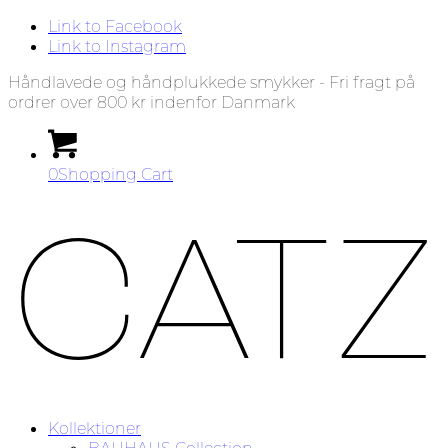
Link to Facebook
Link to Instagram
Håndlavede og håndplukkede smykker - Fri fragt på
ordrer over 800 kr indenfor Danmark
0
Shopping Cart
Kollektioner