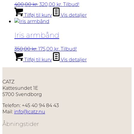
Den
Den
400,00
kr.
320,00
kr.
Tilbud!
oprindelige
aktuelle
Tilføj til kurv
Vis detaljer
pris
pris
var:
er:
400,00 kr..
320,00 kr..
Iris armbånd
Den
Den
350,00
kr.
175,00
kr.
Tilbud!
oprindelige
aktuelle
Tilføj til kurv
Vis detaljer
pris
pris
var:
er:
350,00 kr..
175,00 kr..
CATZ
Kattesundet 1E
5700 Svendborg
Telefon: +45 40 94 84 43
Mail:
info@catz.nu
Åbningstider