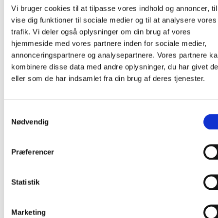
650,00 kr.
Dette
Vi bruger cookies til at tilpasse vores indhold og annoncer, til
Vælg muligheder
til
vare
vise dig funktioner til sociale medier og til at analysere vores
750,00 kr.
har
trafik. Vi deler også oplysninger om din brug af vores
flere
varianter.
hjemmeside med vores partnere inden for sociale medier,
Lille Teddy – Halskæde
Mulighederne
annonceringspartnere og analysepartnere. Vores partnere k
kan
kombinere disse data med andre oplysninger, du har givet d
vælges
Prisinterval:
300,00
kr.
–
400,00
kr.
eller som de har indsamlet fra din brug af deres tjenester.
på
300,00 kr.
Dette
Vælg muligheder
varesiden
til
vare
400,00 kr.
har
Samtykkevalg
flere
Nødvendig
Amethyst – armbånd
varianter.
Mulighederne
kan
Den
Den
180,00
kr.
90,00
kr.
Tilbud!
Præferencer
vælges
oprindelige
aktuelle
Tilføj til kurv
Vis detaljer
på
pris
pris
varesiden
var:
er:
Statistik
180,00 kr..
90,00 kr..
Red Jaspis – armbånd
Marketing