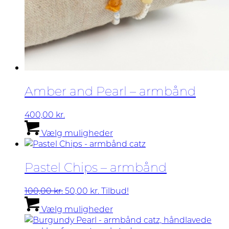
Amber and Pearl – armbånd
400,00
kr.
Dette
Vælg muligheder
vare
har
flere
Pastel Chips – armbånd
varianter.
Mulighederne
kan
Den
Den
100,00
kr.
50,00
kr.
Tilbud!
vælges
oprindelige
aktuelle
Dette
Vælg muligheder
på
pris
pris
vare
varesiden
var:
er:
har