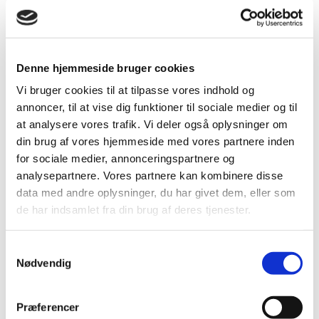
Menu
Menu
børneørestikker
Denne hjemmeside bruger cookies
Sortering
Standard
Vi bruger cookies til at tilpasse vores indhold og
Standard
annoncer, til at vise dig funktioner til sociale medier og til
Custom
at analysere vores trafik. Vi deler også oplysninger om
Navn
Pris
din brug af vores hjemmeside med vores partnere inden
Dato
for sociale medier, annonceringspartnere og
Popularity (sales)
analysepartnere. Vores partnere kan kombinere disse
Average rating
data med andre oplysninger, du har givet dem, eller som
Relevance
de har indsamlet fra din brug af deres tjenester.
Tilfældig
Product ID
Samtykkevalg
Vis
-1 produkter pr. side
Nødvendig
-1 produkter pr. side
-2 produkter pr. side
-3 produkter pr. side
Præferencer