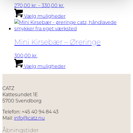
vælges
Prisinterval:
270,00
kr.
–
330,00
kr.
på
270,00 kr.
Dette
Vælg muligheder
varesiden
til
vare
330,00 kr.
har
flere
varianter.
Mini Kirsebær – Øreringe
Mulighederne
kan
vælges
300,00
kr.
på
Dette
Vælg muligheder
varesiden
vare
har
flere
varianter.
CATZ
Mulighederne
Kattesundet 1E
kan
5700 Svendborg
vælges
på
Telefon: +45 40 94 84 43
varesiden
Mail:
info@catz.nu
Åbningstider