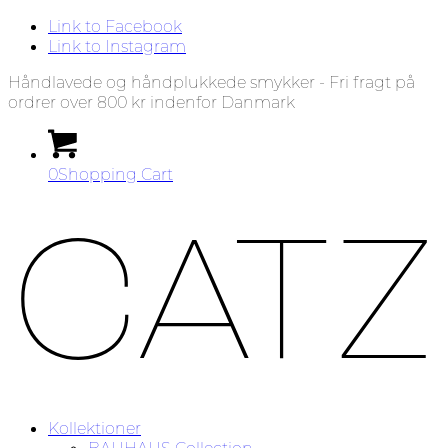
Link to Facebook
Link to Instagram
Håndlavede og håndplukkede smykker - Fri fragt på
ordrer over 800 kr indenfor Danmark
0
Shopping Cart
Kollektioner