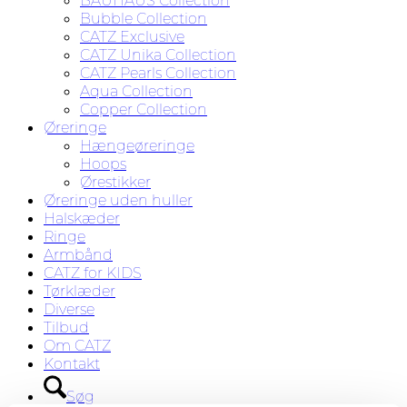
BAUHAUS Collection
Bubble Collection
CATZ Exclusive
CATZ Unika Collection
CATZ Pearls Collection
Aqua Collection
Copper Collection
Øreringe
Hængeøreringe
Hoops
Ørestikker
Øreringe uden huller
Halskæder
Ringe
Armbånd
CATZ for KIDS
Tørklæder
Diverse
Tilbud
Om CATZ
Kontakt
Søg