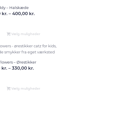
eddy – Halskæde
Prisinterval:
0
kr.
–
400,00
kr.
300,00 kr.
til
400,00 kr.
Vælg muligheder
lowers – Ørestikker
Prisinterval:
0
kr.
–
330,00
kr.
270,00 kr.
til
330,00 kr.
Vælg muligheder