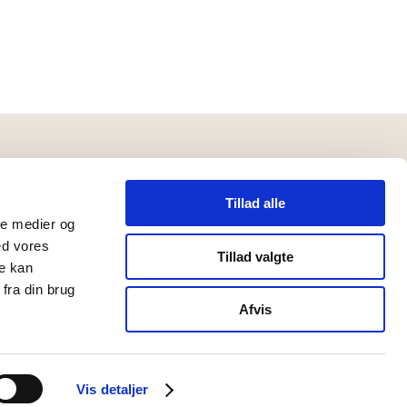
Betingelser
Læs vores
Tillad alle
handelsbetingelser
ale medier og
Læs vores privatlivspolitk
ed vores
Tillad valgte
re kan
Betalingsmuligheder
fra din brug
Afvis
Vis detaljer