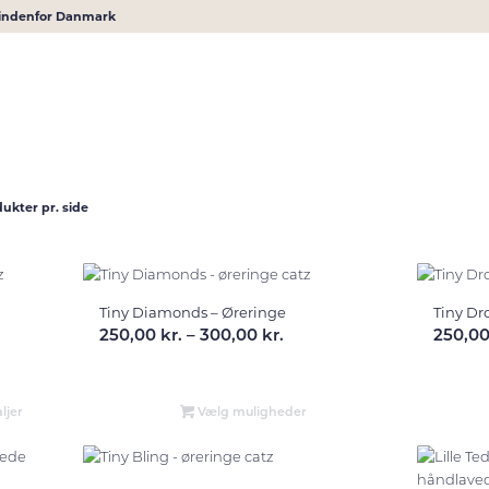
r indenfor Danmark
dukter pr. side
Tiny Diamonds – Øreringe
Tiny Dr
Prisinterval:
250,00
kr.
–
300,00
kr.
250,0
250,00 kr.
til
300,00 kr.
ljer
Vælg muligheder