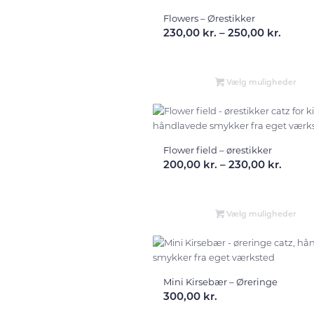
Flowers – Ørestikker
Prisin
230,00
kr.
–
250,00
kr.
230,00
til
250,00
Vælg muligheder
Flower field – ørestikker
Prisin
200,00
kr.
–
230,00
kr.
200,00
til
230,00
Vælg muligheder
Mini Kirsebær – Øreringe
300,00
kr.