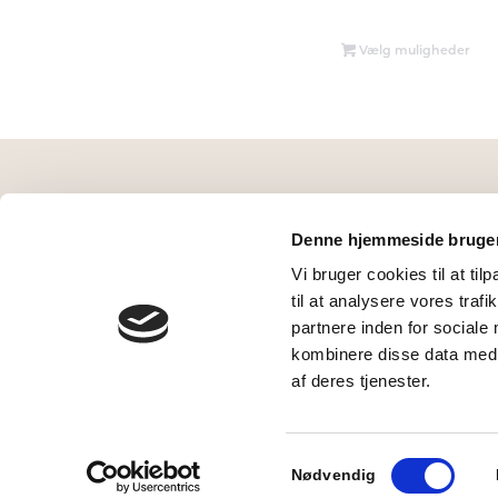
Vælg muligheder
Denne hjemmeside bruger
Vi bruger cookies til at til
til at analysere vores tra
partnere inden for sociale
kombinere disse data med a
af deres tjenester.
Samtykkevalg
Nødvendig
© Copyright 2025 CATZ -
Design by JH-Lin