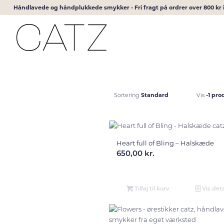
Håndlavede og håndplukkede smykker - Fri fragt på ordrer over 800 k
Standard
-1 pro
Sortering
Vis
Heart full of Bling – Halskæde
650,00
kr.
Tilføj til kurv
Vis deta