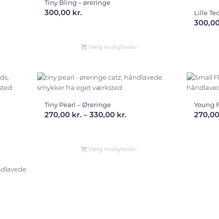
Tiny Bling – øreringe
300,00
kr.
Lille T
terval:
300,0
 kr.
Vælg muligheder
 kr.
Tiny Pearl – Øreringe
Young F
terval:
Prisinterval:
270,00
kr.
–
330,00
kr.
270,0
 kr.
270,00 kr.
til
 kr.
330,00 kr.
Vælg muligheder