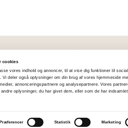
Åbningstider
CATZ
 cookies
Kattesundet 1E
tirsdag – fredag 10-17.30
5700 Svendborg
lørdag 10-14
passe vores indhold og annoncer, til at vise dig funktioner til soci
fik. Vi deler også oplysninger om din brug af vores hjemmeside m
Telefon: +45 40 94 84 43
Mail:
info@catz.nu
 medier, annonceringspartnere og analysepartnere. Vores partne
ndre oplysninger, du har givet dem, eller som de har indsamlet 
Præferencer
Statistik
Marketing
e