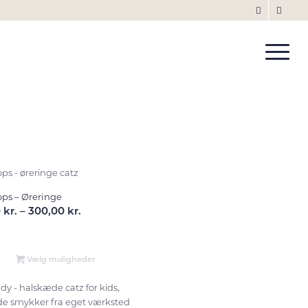
ops – Øreringe
Prisinterval:
0
kr.
–
300,00
kr.
250,00 kr.
til
300,00 kr.
Vælg muligheder