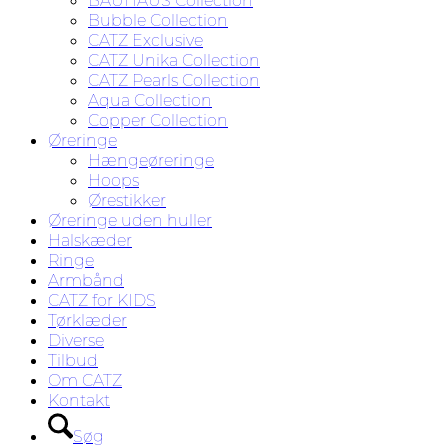
BAUHAUS Collection
Bubble Collection
CATZ Exclusive
CATZ Unika Collection
CATZ Pearls Collection
Aqua Collection
Copper Collection
Øreringe
Hængeøreringe
Hoops
Ørestikker
Øreringe uden huller
Halskæder
Ringe
Armbånd
CATZ for KIDS
Tørklæder
Diverse
Tilbud
Om CATZ
Kontakt
Søg