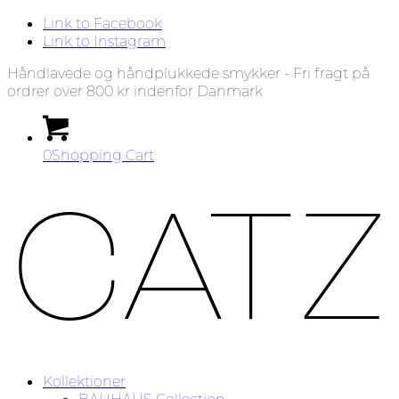
Link to Facebook
Link to Instagram
Håndlavede og håndplukkede smykker - Fri fragt på
ordrer over 800 kr indenfor Danmark
0
Shopping Cart
Kollektioner