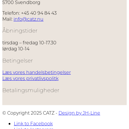
kan
5700 Svendborg
vælges
på
Telefon: +45 40 94 84 43
varesiden
Mail:
info@catz.nu
Åbningstider
tirsdag – fredag 10-17.30
lørdag 10-14
Betingelser
Læs vores handelsbetingelser
Læs vores privatlivspolitk
Betalingsmuligheder
© Copyright 2025 CATZ -
Design by JH-Line
Link to Facebook