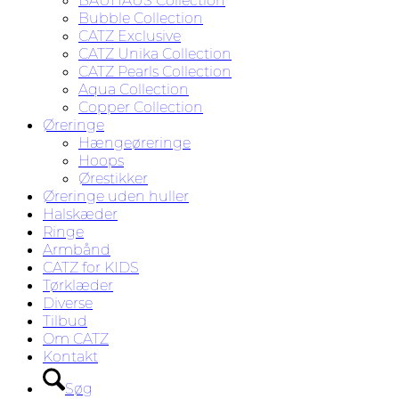
BAUHAUS Collection
Bubble Collection
CATZ Exclusive
CATZ Unika Collection
CATZ Pearls Collection
Aqua Collection
Copper Collection
Øreringe
Hængeøreringe
Hoops
Ørestikker
Øreringe uden huller
Halskæder
Ringe
Armbånd
CATZ for KIDS
Tørklæder
Diverse
Tilbud
Om CATZ
Kontakt
Søg