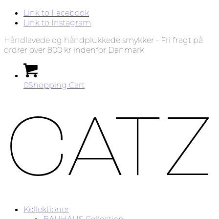
Link to Facebook
Link to Instagram
Håndlavede og håndplukkede smykker - Fri fragt på
ordrer over 800 kr indenfor Danmark
0
Shopping Cart
Kollektioner