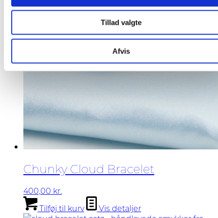
varesiden
Tillad valgte
Afvis
Chunky Cloud Bracelet
400,00
kr.
Tilføj til kurv
Vis detaljer