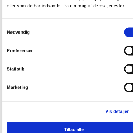
eller som de har indsamlet fra din brug af deres tjenester.
Samtykkevalg
Nødvendig
Præferencer
Pearl on a String – Ørestikker
Statistik
Prisinterval:
800,00
kr.
–
900,00
kr.
Dette
800,00 kr.
Vælg muligheder
Marketing
vare
til
har
900,00 kr.
flere
varianter.
Vis detaljer
Mulighederne
kan
vælges
Tillad alle
på