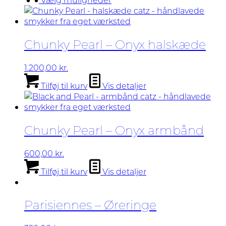
vare
har
flere
varianter.
Chunky Pearl – Onyx halskæde
Mulighederne
kan
vælges
1.200,00
kr.
på
Tilføj til kurv
Vis detaljer
varesiden
Chunky Pearl – Onyx armbånd
600,00
kr.
Tilføj til kurv
Vis detaljer
Parisiennes – Øreringe