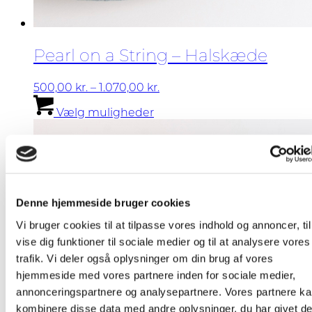
Pearl on a String – Halskæde
Prisinterval:
500,00
kr.
–
1.070,00
kr.
Dette
500,00 kr.
Vælg muligheder
vare
til
har
1.070,00 kr.
flere
varianter.
Mulighederne
kan
vælges
Denne hjemmeside bruger cookies
på
Vi bruger cookies til at tilpasse vores indhold og annoncer, til
varesiden
vise dig funktioner til sociale medier og til at analysere vores
trafik. Vi deler også oplysninger om din brug af vores
hjemmeside med vores partnere inden for sociale medier,
annonceringspartnere og analysepartnere. Vores partnere k
kombinere disse data med andre oplysninger, du har givet d