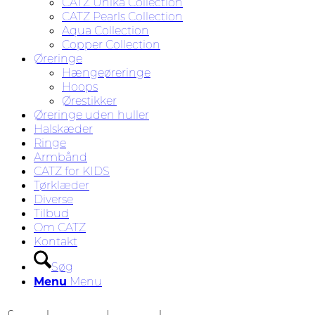
CATZ Unika Collection
CATZ Pearls Collection
Aqua Collection
Copper Collection
Øreringe
Hængeøreringe
Hoops
Ørestikker
Øreringe uden huller
Halskæder
Ringe
Armbånd
CATZ for KIDS
Tørklæder
Diverse
Tilbud
Om CATZ
Kontakt
Søg
Menu
Menu