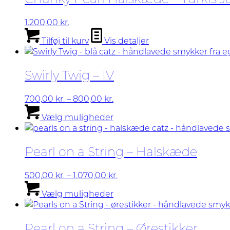
Mulighederne
kan
1.200,00
kr.
vælges
Tilføj til kurv
Vis detaljer
på
varesiden
Swirly Twig – IV
Prisinterval:
700,00
kr.
–
800,00
kr.
700,00 kr.
Dette
Vælg muligheder
til
vare
800,00 kr.
har
flere
Pearl on a String – Halskæde
varianter.
Mulighederne
kan
Prisinterval:
500,00
kr.
–
1.070,00
kr.
vælges
Dette
500,00 kr.
Vælg muligheder
på
vare
til
varesiden
har
1.070,00 kr.
flere
Pearl on a String – Ørestikker
varianter.