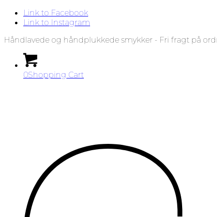
Link to Facebook
Link to Instagram
Håndlavede og håndplukkede smykker - Fri fragt på ord
0
Shopping Cart