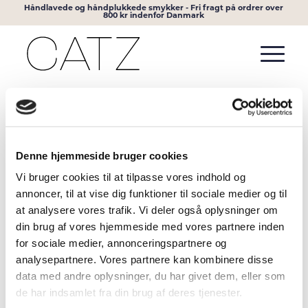
Håndlavede og håndplukkede smykker - Fri fragt på ordrer over
800 kr indenfor Danmark
Standard
-1 produkter pr. side
Sortering
Vis
Denne hjemmeside bruger cookies
Vi bruger cookies til at tilpasse vores indhold og
annoncer, til at vise dig funktioner til sociale medier og til
Sailor – Unisex Armbånd
Prisinterval:
1.200,00
kr.
–
1.350,00
kr.
at analysere vores trafik. Vi deler også oplysninger om
1.200,00 kr.
din brug af vores hjemmeside med vores partnere inden
til
for sociale medier, annonceringspartnere og
1.350,00 kr.
Vælg muligheder
analysepartnere. Vores partnere kan kombinere disse
data med andre oplysninger, du har givet dem, eller som
de har indsamlet fra din brug af deres tjenester.