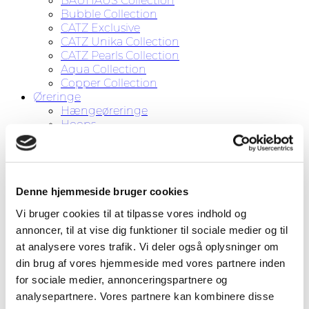
BAUHAUS Collection
Bubble Collection
CATZ Exclusive
CATZ Unika Collection
CATZ Pearls Collection
Aqua Collection
Copper Collection
Øreringe
Hængeøreringe
Hoops
Ørestikker
Øreringe uden huller
Halskæder
Ringe
Denne hjemmeside bruger cookies
Armbånd
CATZ for KIDS
Vi bruger cookies til at tilpasse vores indhold og
Tørklæder
annoncer, til at vise dig funktioner til sociale medier og til
Diverse
at analysere vores trafik. Vi deler også oplysninger om
Tilbud
Om CATZ
din brug af vores hjemmeside med vores partnere inden
Kontakt
for sociale medier, annonceringspartnere og
analysepartnere. Vores partnere kan kombinere disse
Søg