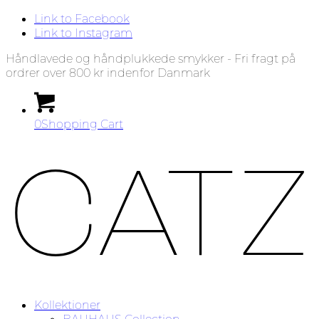
Link to Facebook
Link to Instagram
Håndlavede og håndplukkede smykker - Fri fragt på
ordrer over 800 kr indenfor Danmark
0
Shopping Cart
Kollektioner