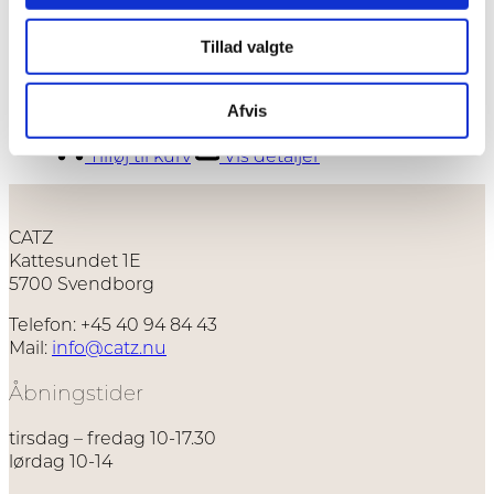
Tillad valgte
Twirl – Ring
Afvis
1.600,00
kr.
Tilføj til kurv
Vis detaljer
CATZ
Kattesundet 1E
5700 Svendborg
Telefon: +45 40 94 84 43
Mail:
info@catz.nu
Åbningstider
tirsdag – fredag 10-17.30
lørdag 10-14