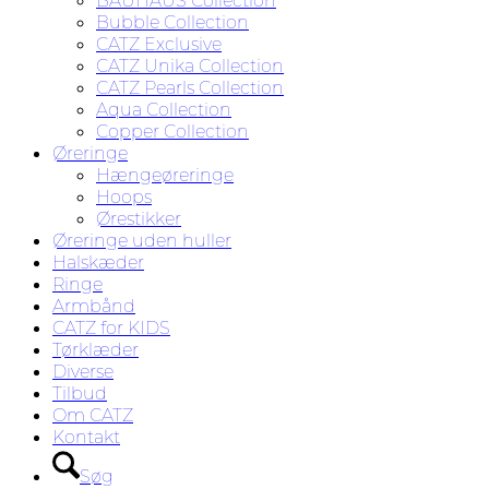
BAUHAUS Collection
Bubble Collection
CATZ Exclusive
CATZ Unika Collection
CATZ Pearls Collection
Aqua Collection
Copper Collection
Øreringe
Hængeøreringe
Hoops
Ørestikker
Øreringe uden huller
Halskæder
Ringe
Armbånd
CATZ for KIDS
Tørklæder
Diverse
Tilbud
Om CATZ
Kontakt
Søg