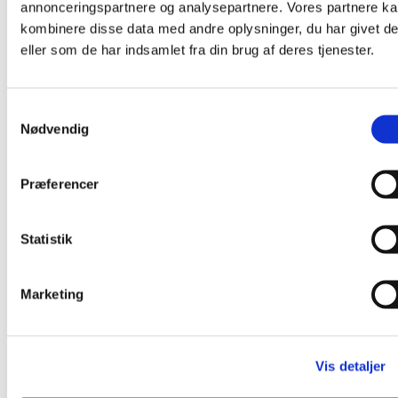
annonceringspartnere og analysepartnere. Vores partnere k
kombinere disse data med andre oplysninger, du har givet d
eller som de har indsamlet fra din brug af deres tjenester.
Samtykkevalg
Nødvendig
Tiny Heart – Halskæde
Præferencer
Prisinterval:
400,00
kr.
–
900,00
kr.
Dette
400,00 kr.
Vælg muligheder
vare
til
Statistik
har
900,00 kr.
flere
varianter.
Marketing
Mulighederne
kan
vælges
på
Vis detaljer
varesiden