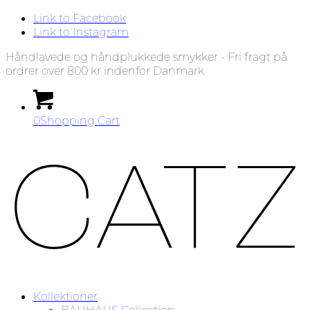
Link to Facebook
Link to Instagram
Håndlavede og håndplukkede smykker - Fri fragt på
ordrer over 800 kr indenfor Danmark
0
Shopping Cart
Kollektioner