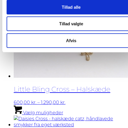
Tillad alle
Tillad valgte
Afvis
Little Bling Cross – Halskæde
Prisinterval:
600,00
kr.
–
1.290,00
kr.
Dette
600,00 kr.
Vælg muligheder
vare
til
har
1.290,00 kr.
flere