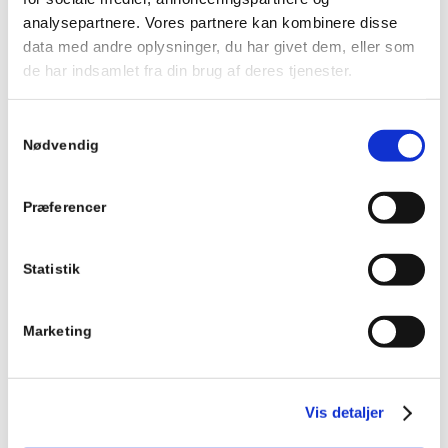
Tilføj til kurv
Vis detaljer
analysepartnere. Vores partnere kan kombinere disse
data med andre oplysninger, du har givet dem, eller som
de har indsamlet fra din brug af deres tjenester.
Waves beige – halstørklæde
350,00
kr.
Samtykkevalg
Nødvendig
Tilføj til kurv
Vis detaljer
Præferencer
Statistik
Waves rose – halstørklæde
350,00
kr.
Marketing
Tilføj til kurv
Vis detaljer
Vis detaljer