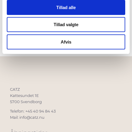
Waves blue – halstørklæde
Tillad alle
350,00
kr.
Tillad valgte
Tilføj til kurv
Vis detaljer
Afvis
CATZ
Kattesundet 1E
5700 Svendborg
Telefon: +45 40 94 84 43
Mail:
info@catz.nu