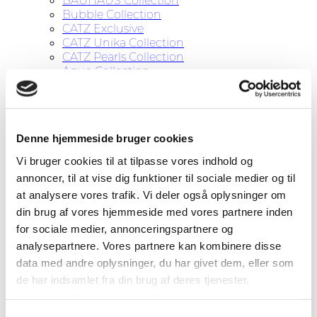
BAUHAUS Collection
Bubble Collection
CATZ Exclusive
CATZ Unika Collection
CATZ Pearls Collection
Aqua Collection
Copper Collection
Øreringe
Hængeøreringe
Hoops
Denne hjemmeside bruger cookies
Ørestikker
Øreringe uden huller
Vi bruger cookies til at tilpasse vores indhold og
Halskæder
annoncer, til at vise dig funktioner til sociale medier og til
Ringe
at analysere vores trafik. Vi deler også oplysninger om
Armbånd
CATZ for KIDS
din brug af vores hjemmeside med vores partnere inden
Tørklæder
for sociale medier, annonceringspartnere og
Diverse
analysepartnere. Vores partnere kan kombinere disse
Tilbud
data med andre oplysninger, du har givet dem, eller som
Om CATZ
de har indsamlet fra din brug af deres tjenester.
Kontakt
Søg