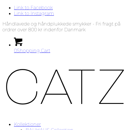
Link to Facebook
Link to Instagram
Håndlavede og håndplukkede smykker - Fri fragt på
ordrer over 800 kr indenfor Danmark
0
Shopping Cart
Kollektioner