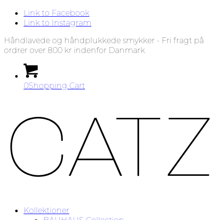
Link to Facebook
Link to Instagram
Håndlavede og håndplukkede smykker - Fri fragt på
ordrer over 800 kr indenfor Danmark
0
Shopping Cart
Kollektioner