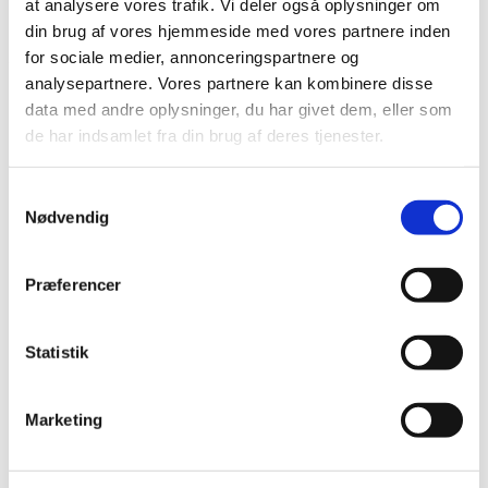
at analysere vores trafik. Vi deler også oplysninger om
Menu
Menu
din brug af vores hjemmeside med vores partnere inden
tidløst design ørestikker
for sociale medier, annonceringspartnere og
analysepartnere. Vores partnere kan kombinere disse
data med andre oplysninger, du har givet dem, eller som
Sortering
Standard
de har indsamlet fra din brug af deres tjenester.
Standard
Custom
Navn
Samtykkevalg
Pris
Nødvendig
Dato
Popularity (sales)
Average rating
Præferencer
Relevance
Tilfældig
Product ID
Statistik
Vis
-1 produkter pr. side
-1 produkter pr. side
Marketing
-2 produkter pr. side
-3 produkter pr. side