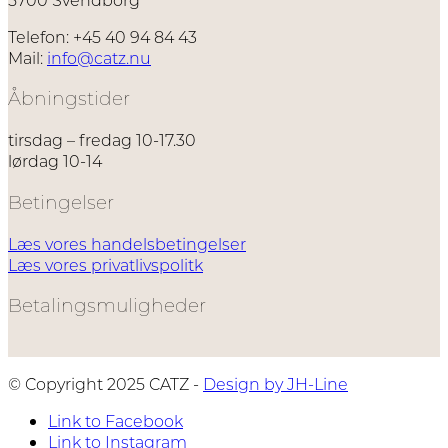
vælges
på
Telefon: +45 40 94 84 43
varesiden
Mail:
info@catz.nu
Åbningstider
tirsdag – fredag 10-17.30
lørdag 10-14
Betingelser
Læs vores handelsbetingelser
Læs vores privatlivspolitk
Betalingsmuligheder
© Copyright 2025 CATZ -
Design by JH-Line
Link to Facebook
Link to Instagram