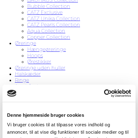
BAUHAUS Collection
Bubble Collection
CATZ Exclusive
CATZ Unika Collection
CATZ Pearls Collection
Aqua Collection
Copper Collection
Øreringe
Hængeøreringe
Hoops
Ørestikker
Øreringe uden huller
Halskæder
Ringe
Armbånd
CATZ for KIDS
Tørklæder
Diverse
Tilbud
Denne hjemmeside bruger cookies
Om CATZ
Kontakt
Vi bruger cookies til at tilpasse vores indhold og
annoncer, til at vise dig funktioner til sociale medier og til
Søg