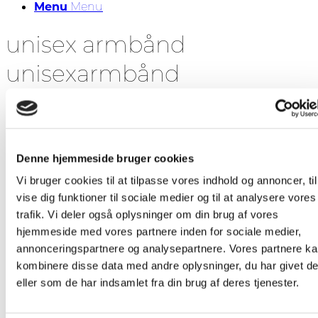
Menu
Menu
unisex armbånd
unisexarmbånd
Sortering
Standard
Standard
Custom
Navn
Denne hjemmeside bruger cookies
Pris
Vi bruger cookies til at tilpasse vores indhold og annoncer, til
Dato
vise dig funktioner til sociale medier og til at analysere vores
Popularity (sales)
Average rating
trafik. Vi deler også oplysninger om din brug af vores
Relevance
hjemmeside med vores partnere inden for sociale medier,
Tilfældig
annonceringspartnere og analysepartnere. Vores partnere k
Product ID
kombinere disse data med andre oplysninger, du har givet d
eller som de har indsamlet fra din brug af deres tjenester.
Vis
-1 produkter pr. side
-1 produkter pr. side
-2 produkter pr. side