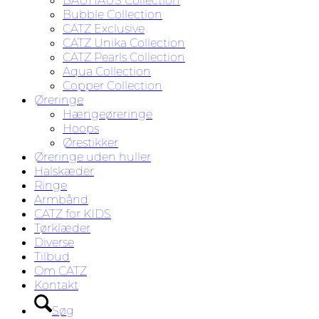
BAUHAUS Collection
Bubble Collection
CATZ Exclusive
CATZ Unika Collection
CATZ Pearls Collection
Aqua Collection
Copper Collection
Øreringe
Hængeøreringe
Hoops
Ørestikker
Øreringe uden huller
Halskæder
Ringe
Armbånd
CATZ for KIDS
Tørklæder
Diverse
Tilbud
Om CATZ
Kontakt
Søg