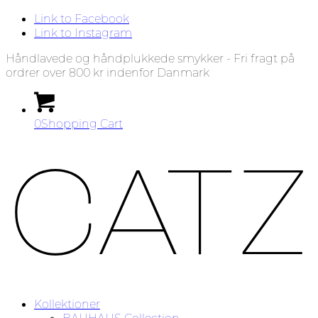
Link to Facebook
Link to Instagram
Håndlavede og håndplukkede smykker - Fri fragt på
ordrer over 800 kr indenfor Danmark
0
Shopping Cart
Kollektioner