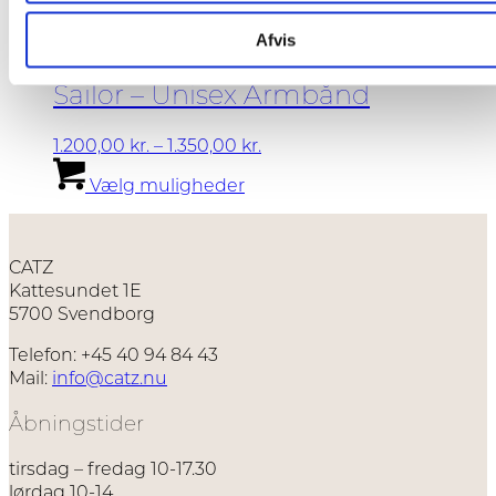
Afvis
Sailor – Unisex Armbånd
Prisinterval:
1.200,00
kr.
–
1.350,00
kr.
Dette
1.200,00 kr.
Vælg muligheder
vare
til
har
1.350,00 kr.
flere
varianter.
CATZ
Mulighederne
Kattesundet 1E
kan
5700 Svendborg
vælges
på
Telefon: +45 40 94 84 43
varesiden
Mail:
info@catz.nu
Åbningstider
tirsdag – fredag 10-17.30
lørdag 10-14