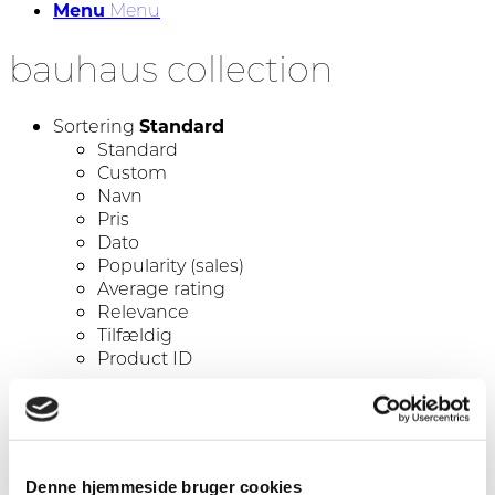
Menu
Menu
bauhaus collection
Sortering
Standard
Standard
Custom
Navn
Pris
Dato
Popularity (sales)
Average rating
Relevance
Tilfældig
Product ID
Vis
-1 produkter pr. side
-1 produkter pr. side
-2 produkter pr. side
-3 produkter pr. side
Denne hjemmeside bruger cookies