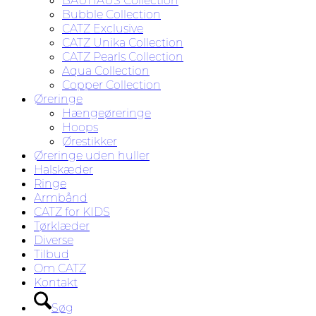
BAUHAUS Collection
Bubble Collection
CATZ Exclusive
CATZ Unika Collection
CATZ Pearls Collection
Aqua Collection
Copper Collection
Øreringe
Hængeøreringe
Hoops
Ørestikker
Øreringe uden huller
Halskæder
Ringe
Armbånd
CATZ for KIDS
Tørklæder
Diverse
Tilbud
Om CATZ
Kontakt
Søg