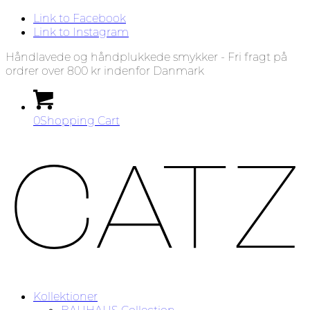
Link to Facebook
Link to Instagram
Håndlavede og håndplukkede smykker - Fri fragt på
ordrer over 800 kr indenfor Danmark
0
Shopping Cart
Kollektioner