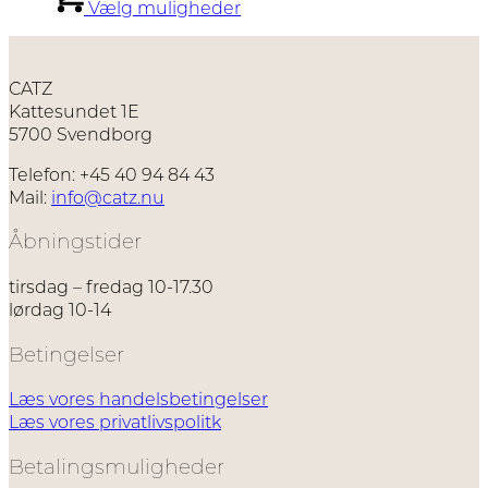
Vælg muligheder
varesiden
til
vare
550,00 kr.
har
flere
varianter.
CATZ
Mulighederne
Kattesundet 1E
kan
5700 Svendborg
vælges
på
Telefon: +45 40 94 84 43
varesiden
Mail:
info@catz.nu
Åbningstider
tirsdag – fredag 10-17.30
lørdag 10-14
Betingelser
Læs vores handelsbetingelser
Læs vores privatlivspolitk
Betalingsmuligheder