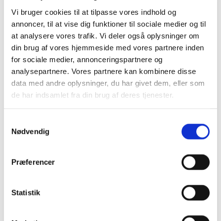
Vi bruger cookies til at tilpasse vores indhold og
annoncer, til at vise dig funktioner til sociale medier og til
at analysere vores trafik. Vi deler også oplysninger om
Drops ear studs – øreringe
din brug af vores hjemmeside med vores partnere inden
for sociale medier, annonceringspartnere og
Prisinterval:
650,00
kr.
–
1.400,00
kr.
Dette
650,00 kr.
analysepartnere. Vores partnere kan kombinere disse
Vælg muligheder
vare
til
data med andre oplysninger, du har givet dem, eller som
har
1.400,00 kr.
de har indsamlet fra din brug af deres tjenester.
flere
varianter.
Circle ear studs – øreringe
Samtykkevalg
Mulighederne
Nødvendig
kan
vælges
Prisinterval:
650,00
kr.
–
1.400,00
kr.
på
Dette
650,00 kr.
Præferencer
Vælg muligheder
varesiden
vare
til
har
1.400,00 kr.
flere
Statistik
varianter.
Circle and Square – Ørestikker
Mulighederne
kan