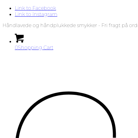
Link to Facebook
Link to Instagram
Håndlavede og håndplukkede smykker - Fri fragt på ord
0
Shopping Cart