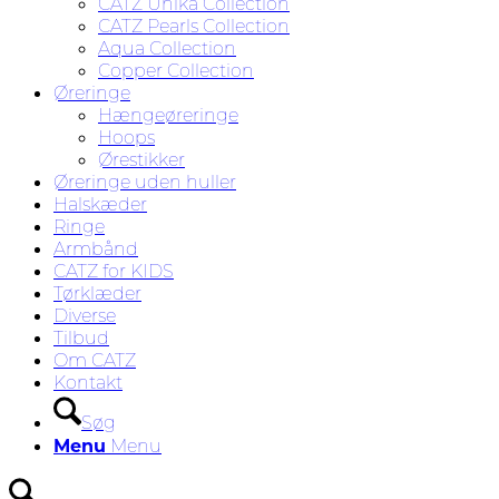
CATZ Unika Collection
CATZ Pearls Collection
Aqua Collection
Copper Collection
Øreringe
Hængeøreringe
Hoops
Ørestikker
Øreringe uden huller
Halskæder
Ringe
Armbånd
CATZ for KIDS
Tørklæder
Diverse
Tilbud
Om CATZ
Kontakt
Søg
Menu
Menu