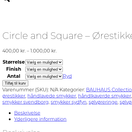
Circle and Square – Ørestikk
Prisinterval:
400,00
kr.
–
1.000,00
kr.
400,00 kr.
Størrelse
til
Finish
1.000,00 kr.
Antal
Ryd
Circle
Tilføj til kurv
and
Varenummer (SKU):
N/A
Kategorier:
BAUHAUS Collecti
Square
ørestikker
,
håndlavede smykker
,
håndlkaverde smykker
-
smykker svendborg
,
smykker sydfyn
,
sølvøreringe
,
sølvø
Ørestikker
Beskrivelse
antal
Yderligere information