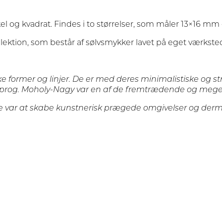
rkel og kvadrat. Findes i to størrelser, som måler 13×16 mm
lektion, som består af sølvsmykker lavet på eget værkste
 former og linjer. De er med deres minimalistiske og s
dsprog. Moholy-Nagy var en af de fremtrædende og meget
ke var at skabe kunstnerisk prægede omgivelser og derm