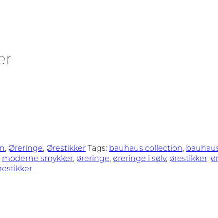
er
on
,
Øreringe
,
Ørestikker
Tags:
bauhaus collection
,
bauhaus
,
moderne smykker
,
øreringe
,
øreringe i sølv
,
ørestikker
,
ør
restikker