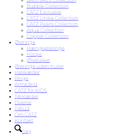
BAUHAUS Collection
Bubble Collection
CATZ Exclusive
CATZ Unika Collection
CATZ Pearls Collection
Aqua Collection
Copper Collection
Øreringe
Hængeøreringe
Hoops
Ørestikker
Øreringe uden huller
Halskæder
Ringe
Armbånd
CATZ for KIDS
Tørklæder
Diverse
Tilbud
Om CATZ
Kontakt
Søg