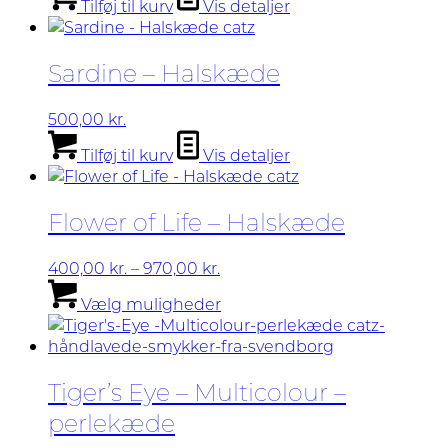
Tilføj til kurv
Vis detaljer
Sardine – Halskæde
500,00
kr.
Tilføj til kurv
Vis detaljer
Flower of Life – Halskæde
Prisinterval:
400,00
kr.
–
970,00
kr.
400,00 kr.
Dette
Vælg muligheder
til
vare
970,00 kr.
har
flere
varianter.
Tiger’s Eye – Multicolour –
Mulighederne
kan
perlekæde
vælges