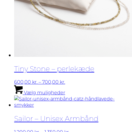
Tiny Stone – perlekæde
Prisinterval:
600,00
kr.
–
700,00
kr.
600,00 kr.
Dette
Vælg muligheder
til
vare
700,00 kr.
har
flere
varianter.
Sailor – Unisex Armbånd
Mulighederne
kan
vælges
Prisinterval:
1.200,00
kr.
–
1.350,00
kr.