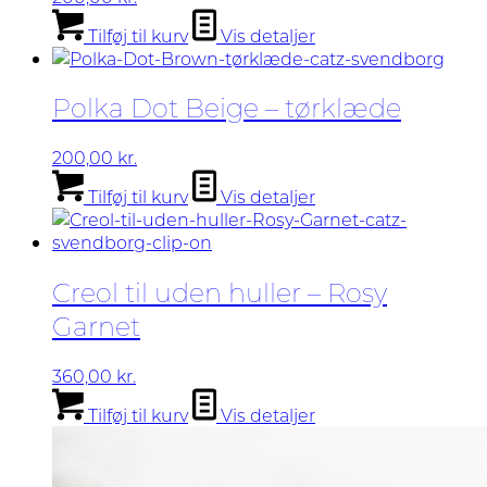
vælges
Tilføj til kurv
Vis detaljer
på
varesiden
Polka Dot Beige – tørklæde
200,00
kr.
Tilføj til kurv
Vis detaljer
Creol til uden huller – Rosy
Garnet
360,00
kr.
Tilføj til kurv
Vis detaljer