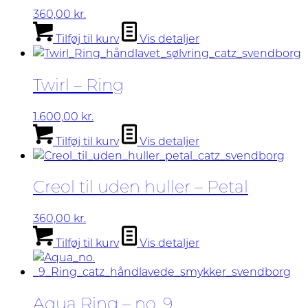
kan
360,00
kr.
vælges
Tilføj til kurv
Vis detaljer
på
varesiden
Twirl – Ring
1.600,00
kr.
Tilføj til kurv
Vis detaljer
Creol til uden huller – Petal
360,00
kr.
Tilføj til kurv
Vis detaljer
Aqua Ring – no. 9