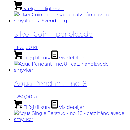
på
275,00 kr.
Dette
Vælg muligheder
varesiden
til
vare
650,00 kr.
har
flere
varianter.
Silver Coin – perlekæde
Mulighederne
kan
vælges
1.100,00
kr.
på
Tilføj til kurv
Vis detaljer
varesiden
Aqua Pendant – no. 8
1.250,00
kr.
Tilføj til kurv
Vis detaljer