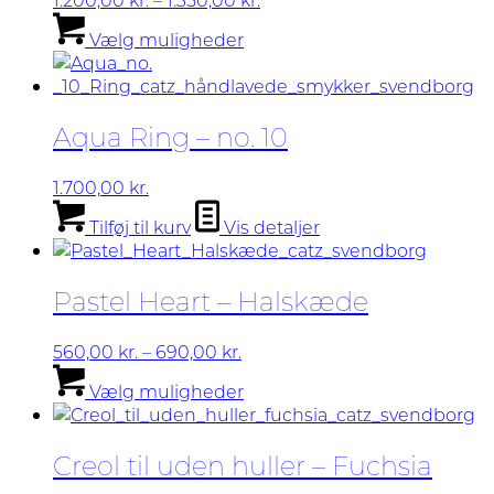
på
Dette
1.200,00 kr.
Vælg muligheder
varesiden
vare
til
har
1.350,00 kr.
flere
varianter.
Aqua Ring – no. 10
Mulighederne
kan
vælges
1.700,00
kr.
på
Tilføj til kurv
Vis detaljer
varesiden
Pastel Heart – Halskæde
Prisinterval:
560,00
kr.
–
690,00
kr.
560,00 kr.
Dette
Vælg muligheder
til
vare
690,00 kr.
har
flere
Creol til uden huller – Fuchsia
varianter.
Mulighederne