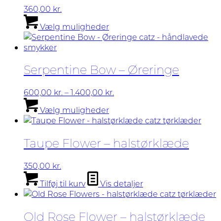
360,00
kr.
Dette
Vælg muligheder
vare
har
flere
varianter.
Serpentine Bow – Øreringe
Mulighederne
kan
vælges
Prisinterval:
600,00
kr.
–
1.400,00
kr.
på
Dette
600,00 kr.
Vælg muligheder
varesiden
vare
til
har
1.400,00 kr.
flere
Taupe Flower – halstørklæde
varianter.
Mulighederne
kan
350,00
kr.
vælges
Tilføj til kurv
Vis detaljer
på
varesiden
Old Rose Flower – halstørklæde