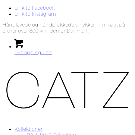
Link to Facebook
Link to Instagram
Håndlavede og håndplukkede smykker - Fri fragt på
ordrer over 800 kr indenfor Danmark
0
Shopping Cart
Kollektioner