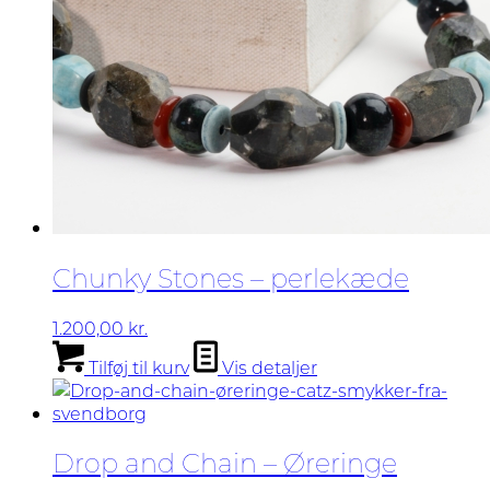
Chunky Stones – perlekæde
1.200,00
kr.
Tilføj til kurv
Vis detaljer
Drop and Chain – Øreringe