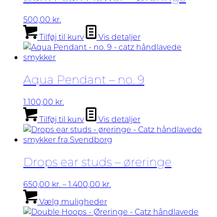
Mulighederne
kan
500,00
kr.
vælges
Tilføj til kurv
Vis detaljer
på
varesiden
Aqua Pendant – no. 9
1.100,00
kr.
Tilføj til kurv
Vis detaljer
Drops ear studs – øreringe
Prisinterval:
650,00
kr.
–
1.400,00
kr.
Dette
650,00 kr.
Vælg muligheder
vare
til
har
1.400,00 kr.