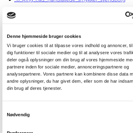
flere
varianter.
Aqua Ring – no. 8
Mulighederne
kan
vælges
1.550,00
kr.
på
Denne hjemmeside bruger cookies
Læs mere
Vis detaljer
varesiden
Vi bruger cookies til at tilpasse vores indhold og annoncer, til
dig funktioner til sociale medier og til at analysere vores trafi
deler også oplysninger om din brug af vores hjemmeside me
Aqua Ring – no. 7
partnere inden for sociale medier, annonceringspartnere og
analysepartnere. Vores partnere kan kombinere disse data 
1.400,00
kr.
andre oplysninger, du har givet dem, eller som de har indsaml
Tilføj til kurv
Vis detaljer
din brug af deres tjenester.
Samtykkevalg
Buttercup – Ørestikker
Nødvendig
Prisinterval:
600,00
kr.
–
750,00
kr.