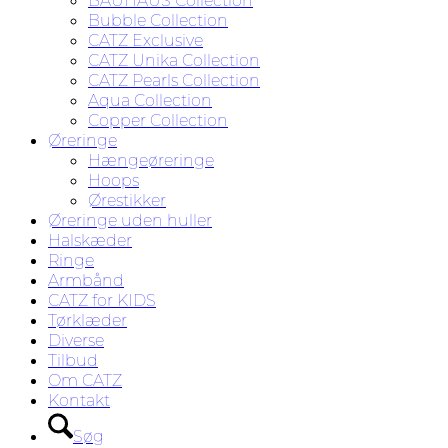
BAUHAUS Collection
Bubble Collection
CATZ Exclusive
CATZ Unika Collection
CATZ Pearls Collection
Aqua Collection
Copper Collection
Øreringe
Hængeøreringe
Hoops
Ørestikker
Øreringe uden huller
Halskæder
Ringe
Armbånd
CATZ for KIDS
Tørklæder
Diverse
Tilbud
Om CATZ
Kontakt
Søg