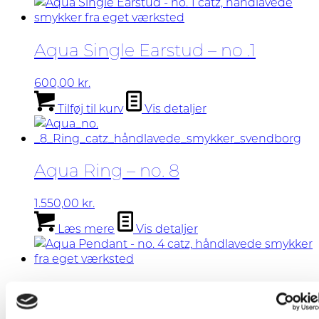
Aqua Single Earstud – no .1
600,00
kr.
Tilføj til kurv
Vis detaljer
Aqua Ring – no. 8
1.550,00
kr.
Læs mere
Vis detaljer
Aqua Pendant – no. 4