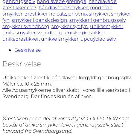
no.
genbrugssølv
,
håndlavede øreringe
,
håndlavede
7
ørestikker catz
,
håndlavede smykker
,
moderne
antal
smykker
,
ørestikker fra catz
,
phoenix smykker
,
smykker
fyn
,
smykker i dansk design
,
smykker i genbrugssølv
,
smykker svendborg
,
smykker sydfyn
,
unikasmykker
,
unikasmykker svendborg
,
unikke ørestikker
unikaørestikker
,
unikke smykker
,
upcuýcled sølv
Beskrivelse
Beskrivelse
Unika enkelt ørestik, håndlavet i forgyldt genbrugssølv.
Måler ca. 10 x 25 mm.
Alle Aquasmykkerne bliver skabt i vores lille værksted i
Svendborg. Der findes kun én af hver.
Ørestikken er en del af vores AQUA COLLECTION som
består af unika smykker lavet i genbrugssølv, støbt i
havvand fra Svendborgsund.