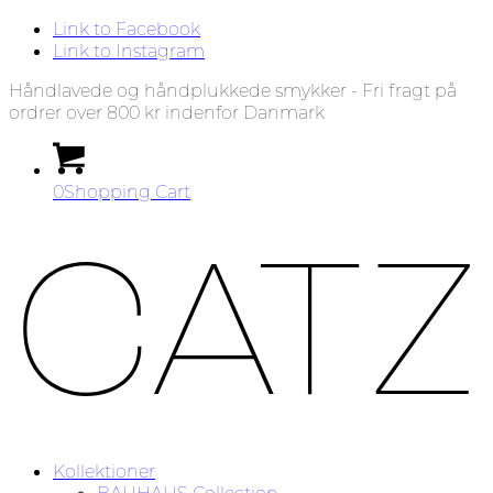
Link to Facebook
Link to Instagram
Håndlavede og håndplukkede smykker - Fri fragt på
ordrer over 800 kr indenfor Danmark
0
Shopping Cart
Kollektioner