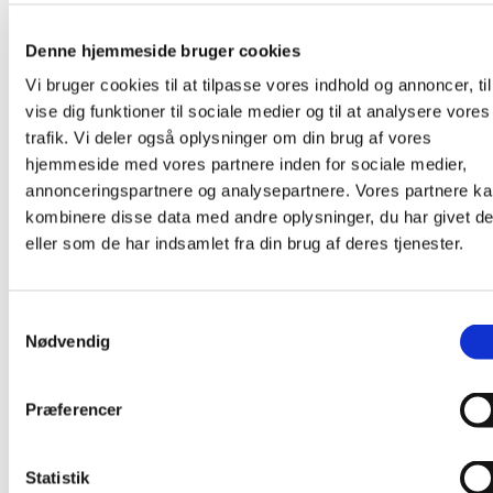
1.200,00
kr.
Tilføj til kurv
Vis detaljer
Denne hjemmeside bruger cookies
Vi bruger cookies til at tilpasse vores indhold og annoncer, til
Relaterede varer
vise dig funktioner til sociale medier og til at analysere vores
trafik. Vi deler også oplysninger om din brug af vores
hjemmeside med vores partnere inden for sociale medier,
annonceringspartnere og analysepartnere. Vores partnere k
Bubble Hoop – Green
kombinere disse data med andre oplysninger, du har givet d
eller som de har indsamlet fra din brug af deres tjenester.
Prisinterval:
370,00
kr.
–
440,00
kr.
370,00 kr.
Dette
Vælg muligheder
til
vare
Samtykkevalg
440,00 kr.
har
Nødvendig
flere
varianter.
Mulighederne
Præferencer
kan
vælges
på
Statistik