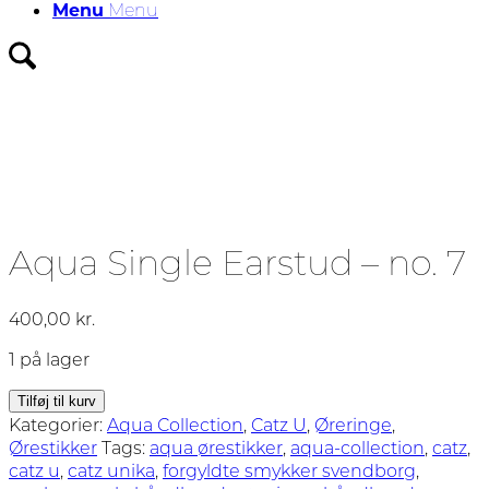
Menu
Menu
Aqua Single Earstud – no. 7
400,00
kr.
1 på lager
Aqua
Tilføj til kurv
Single
Kategorier:
Aqua Collection
,
Catz U
,
Øreringe
,
Earstud
Ørestikker
Tags:
aqua ørestikker
,
aqua-collection
,
catz
,
-
catz u
,
catz unika
,
forgyldte smykker svendborg
,