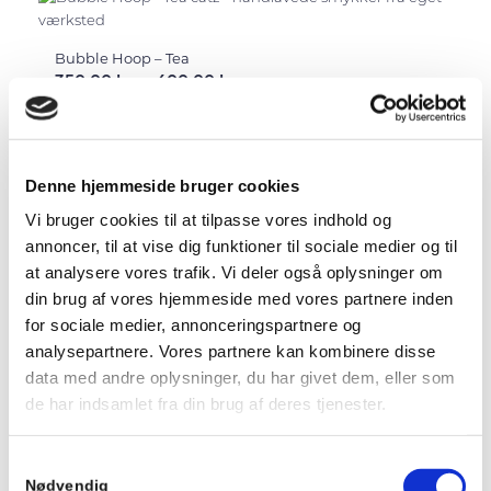
Bubble Hoop – Tea
Prisinterval:
350,00
kr.
–
400,00
kr.
350,00 kr.
til
400,00 kr.
Vælg muligheder
Denne hjemmeside bruger cookies
Vi bruger cookies til at tilpasse vores indhold og
annoncer, til at vise dig funktioner til sociale medier og til
at analysere vores trafik. Vi deler også oplysninger om
Twig Hoops – øreringe
Prisinterval:
1.000,00
kr.
–
1.200,00
kr.
din brug af vores hjemmeside med vores partnere inden
1.000,00 kr.
for sociale medier, annonceringspartnere og
til
analysepartnere. Vores partnere kan kombinere disse
1.200,00 kr.
Vælg muligheder
data med andre oplysninger, du har givet dem, eller som
de har indsamlet fra din brug af deres tjenester.
Samtykkevalg
Nødvendig