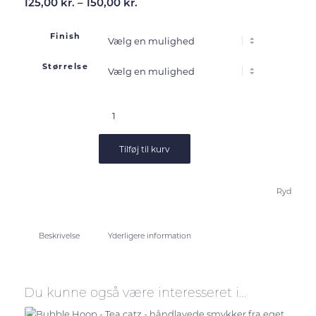
Prisinterval:
125,00
kr.
–
150,00
kr.
125,00 kr.
til
Finish
150,00 kr.
Størrelse
Tilføj til kurv
Ryd
Beskrivelse
Yderligere information
Du kunne også være interesseret i…