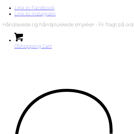
Link to Facebook
Link to Instagram
Håndlavede og håndplukkede smykker - Fri fragt på ord
0
Shopping Cart