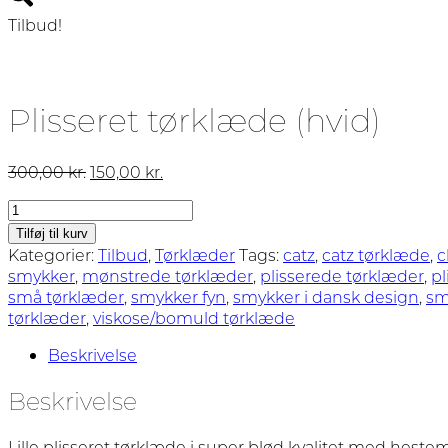
Tilbud!
Plisseret tørklæde (hvid)
Den
Den
300,00
kr.
150,00
kr.
oprindelige
aktuelle
Plisseret
pris
pris
tørklæde
var:
er:
Tilføj til kurv
(hvid)
Kategorier:
300,00 kr..
Tilbud
,
Tørklæder
150,00 kr..
Tags:
catz
,
catz tørklæde
,
c
antal
smykker
,
mønstrede tørklæder
,
plisserede tørklæder
,
pl
små tørklæder
,
smykker fyn
,
smykker i dansk design
,
sm
tørklæder
,
viskose/bomuld tørklæde
Beskrivelse
Beskrivelse
Lille plisseret tørklæde i super blød kvalitet med hestemo