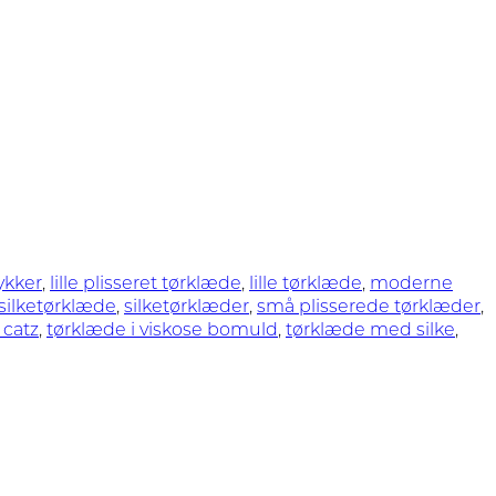
ykker
,
lille plisseret tørklæde
,
lille tørklæde
,
moderne
silketørklæde
,
silketørklæder
,
små plisserede tørklæder
,
 catz
,
tørklæde i viskose bomuld
,
tørklæde med silke
,