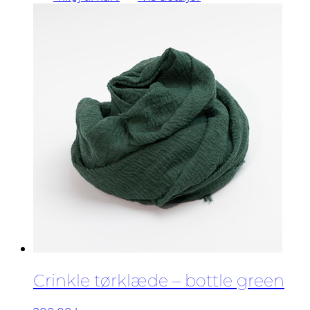
Crinkle tørklæde – bottle green