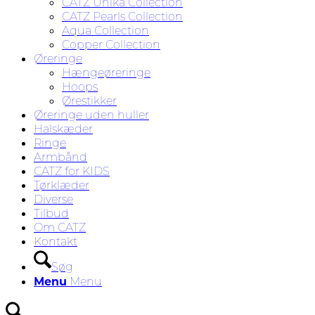
CATZ Unika Collection
CATZ Pearls Collection
Aqua Collection
Copper Collection
Øreringe
Hængeøreringe
Hoops
Ørestikker
Øreringe uden huller
Halskæder
Ringe
Armbånd
CATZ for KIDS
Tørklæder
Diverse
Tilbud
Om CATZ
Kontakt
Søg
Menu
Menu