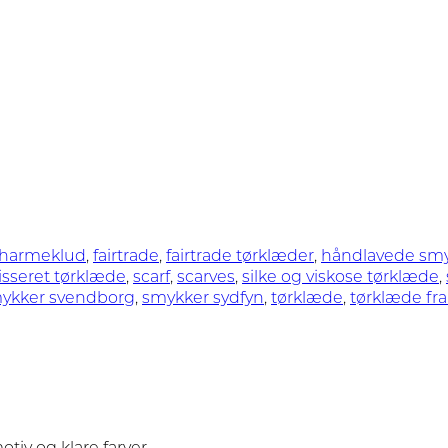
harmeklud
,
fairtrade
,
fairtrade tørklæder
,
håndlavede sm
isseret tørklæde
,
scarf
,
scarves
,
silke og viskose tørklæde
,
ykker svendborg
,
smykker sydfyn
,
tørklæde
,
tørklæde fra
tiv og klare farver.