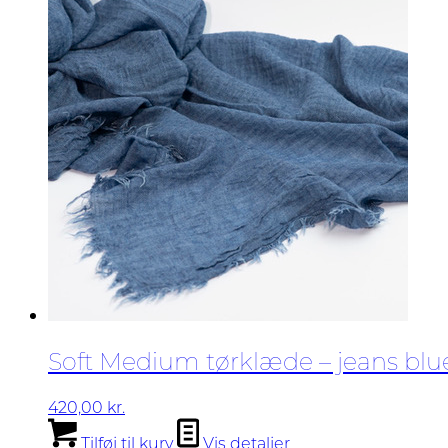
Soft Medium tørklæde – jeans blu
420,00
kr.
Tilføj til kurv
Vis detaljer