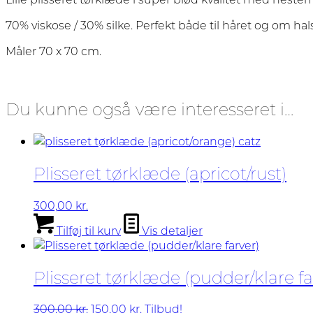
70% viskose / 30% silke. Perfekt både til håret og om hal
Måler 70 x 70 cm.
Du kunne også være interesseret i…
Plisseret tørklæde (apricot/rust)
300,00
kr.
Tilføj til kurv
Vis detaljer
Plisseret tørklæde (pudder/klare fa
Den
Den
300,00
kr.
150,00
kr.
Tilbud!