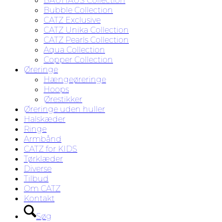
BAUHAUS Collection
Bubble Collection
CATZ Exclusive
CATZ Unika Collection
CATZ Pearls Collection
Aqua Collection
Copper Collection
Øreringe
Hængeøreringe
Hoops
Ørestikker
Øreringe uden huller
Halskæder
Ringe
Armbånd
CATZ for KIDS
Tørklæder
Diverse
Tilbud
Om CATZ
Kontakt
Søg