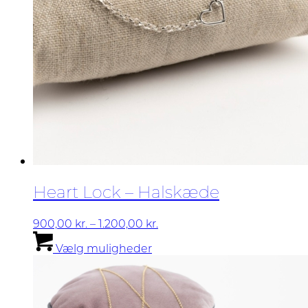
Heart Lock – Halskæde
Prisinterval:
900,00
kr.
–
1.200,00
kr.
Dette
900,00 kr.
Vælg muligheder
vare
til
har
1.200,00 kr.
flere
varianter.