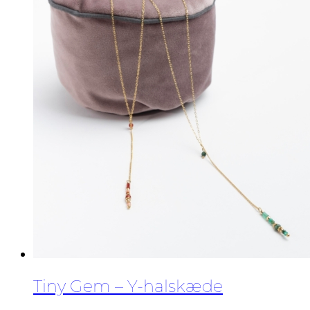
Mulighederne
kan
vælges
på
varesiden
Tiny Gem – Y-halskæde