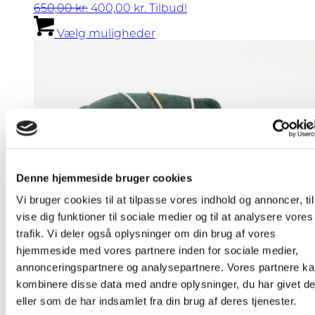
Den
Den
650,00
kr.
400,00
kr.
Tilbud!
oprindelige
aktuelle
Dette
Vælg muligheder
pris
pris
vare
var:
er:
har
650,00 kr..
400,00 kr..
flere
varianter.
Mulighederne
kan
vælges
på
varesiden
Denne hjemmeside bruger cookies
Vi bruger cookies til at tilpasse vores indhold og annoncer, til
vise dig funktioner til sociale medier og til at analysere vores
trafik. Vi deler også oplysninger om din brug af vores
hjemmeside med vores partnere inden for sociale medier,
annonceringspartnere og analysepartnere. Vores partnere k
kombinere disse data med andre oplysninger, du har givet d
eller som de har indsamlet fra din brug af deres tjenester.