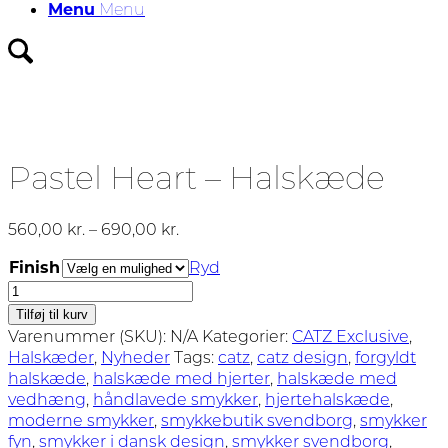
Menu
Menu
Pastel Heart – Halskæde
Prisinterval:
560,00
kr.
–
690,00
kr.
560,00 kr.
Finish
Ryd
til
Pastel
690,00 kr.
Heart
Tilføj til kurv
-
Varenummer (SKU):
N/A
Kategorier:
CATZ Exclusive
,
Halskæde
Halskæder
,
Nyheder
Tags:
catz
,
catz design
,
forgyldt
antal
halskæde
,
halskæde med hjerter
,
halskæde med
vedhæng
,
håndlavede smykker
,
hjertehalskæde
,
moderne smykker
,
smykkebutik svendborg
,
smykker
fyn
,
smykker i dansk design
,
smykker svendborg
,