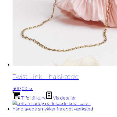
Twist Link – halskæde
400,00
kr.
Tilføj til kurv
Vis detaljer