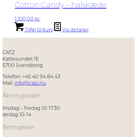
Cotton Candy – halskæde
1.100,00
kr.
Tilføj til kurv
Vis detaljer
CATZ
Kattesundet 1E
5700 Svendborg
Telefon: +45 40 94 84 43
Mail:
info@catz.nu
Åbningstider
tirsdag – fredag 10-17.30
lørdag 10-14
Betingelser