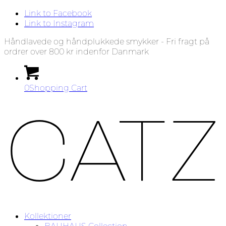
Link to Facebook
Link to Instagram
Håndlavede og håndplukkede smykker - Fri fragt på
ordrer over 800 kr indenfor Danmark
0
Shopping Cart
Kollektioner