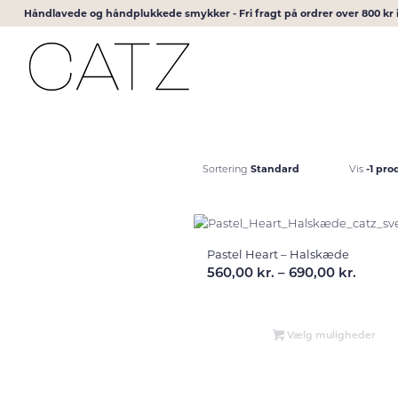
Håndlavede og håndplukkede smykker - Fri fragt på ordrer over 800 k
Standard
-1 pro
Sortering
Vis
Pastel Heart – Halskæde
Prisin
560,00
kr.
–
690,00
kr.
560,00
til
690,00
Vælg muligheder