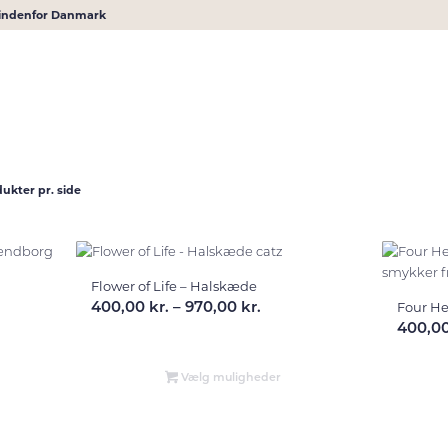
r indenfor Danmark
dukter pr. side
Flower of Life – Halskæde
terval:
Prisinterval:
400,00
kr.
–
970,00
kr.
Four He
400,0
 kr.
400,00 kr.
til
 kr.
970,00 kr.
Vælg muligheder