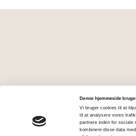
Denne hjemmeside bruger
© Copyright 2025 CATZ -
Design by JH-Lin
Vi bruger cookies til at til
til at analysere vores tra
partnere inden for sociale
kombinere disse data med a