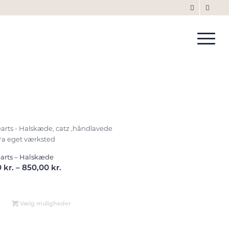
arts – Halskæde
Prisinterval:
0
kr.
–
850,00
kr.
400,00 kr.
til
850,00 kr.
Vælg muligheder