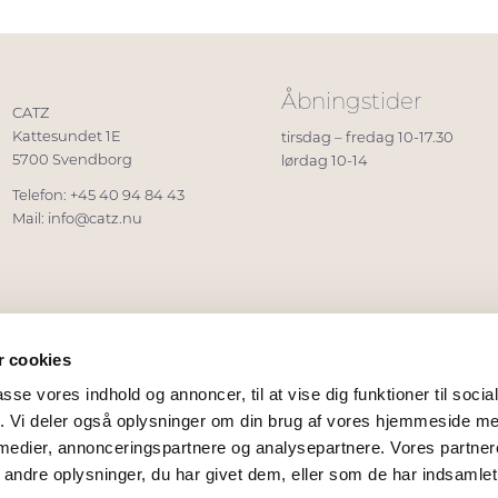
Åbningstider
CATZ
Kattesundet 1E
tirsdag – fredag 10-17.30
5700 Svendborg
lørdag 10-14
Telefon: +45 40 94 84 43
Mail:
info@catz.nu
 cookies
e
passe vores indhold og annoncer, til at vise dig funktioner til soci
fik. Vi deler også oplysninger om din brug af vores hjemmeside m
 medier, annonceringspartnere og analysepartnere. Vores partne
ndre oplysninger, du har givet dem, eller som de har indsamlet 