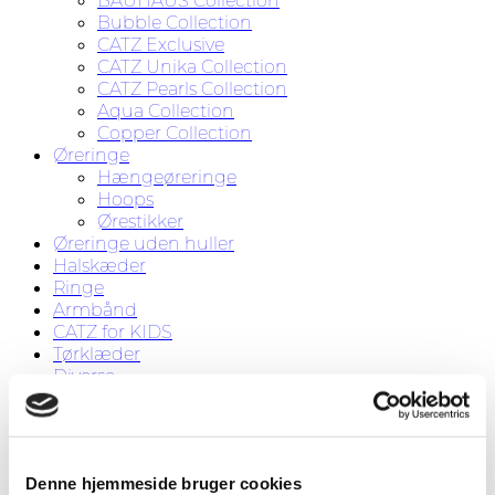
BAUHAUS Collection
Bubble Collection
CATZ Exclusive
CATZ Unika Collection
CATZ Pearls Collection
Aqua Collection
Copper Collection
Øreringe
Hængeøreringe
Hoops
Ørestikker
Øreringe uden huller
Halskæder
Ringe
Armbånd
CATZ for KIDS
Tørklæder
Diverse
Tilbud
Om CATZ
Kontakt
Søg
Denne hjemmeside bruger cookies