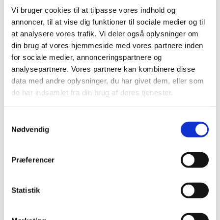
Menu
Menu
Vi bruger cookies til at tilpasse vores indhold og
annoncer, til at vise dig funktioner til sociale medier og til
halskæde med hjerter
at analysere vores trafik. Vi deler også oplysninger om
din brug af vores hjemmeside med vores partnere inden
Sortering
Standard
for sociale medier, annonceringspartnere og
Standard
analysepartnere. Vores partnere kan kombinere disse
Custom
data med andre oplysninger, du har givet dem, eller som
Navn
de har indsamlet fra din brug af deres tjenester.
Pris
Dato
Popularity (sales)
Samtykkevalg
Average rating
Nødvendig
Relevance
Tilfældig
Product ID
Præferencer
Vis
-1 produkter pr. side
-1 produkter pr. side
Statistik
-2 produkter pr. side
-3 produkter pr. side