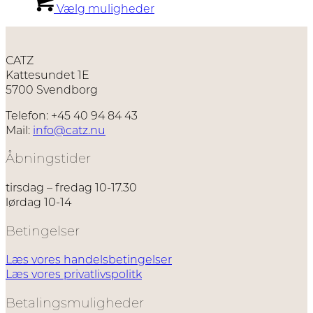
Vælg muligheder
varesiden
til
vare
850,00 kr.
har
flere
varianter.
CATZ
Mulighederne
Kattesundet 1E
kan
5700 Svendborg
vælges
på
Telefon: +45 40 94 84 43
varesiden
Mail:
info@catz.nu
Åbningstider
tirsdag – fredag 10-17.30
lørdag 10-14
Betingelser
Læs vores handelsbetingelser
Læs vores privatlivspolitk
Betalingsmuligheder