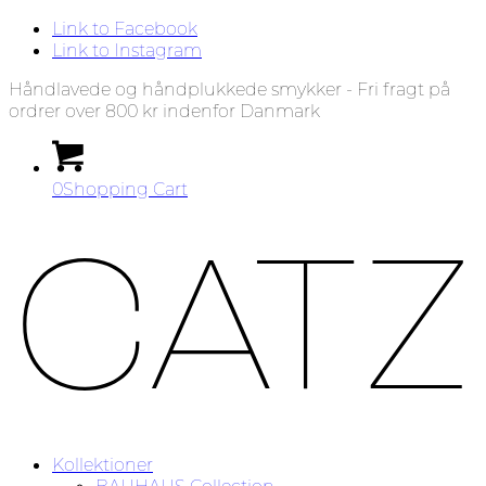
Link to Facebook
Link to Instagram
Håndlavede og håndplukkede smykker - Fri fragt på
ordrer over 800 kr indenfor Danmark
0
Shopping Cart
Kollektioner