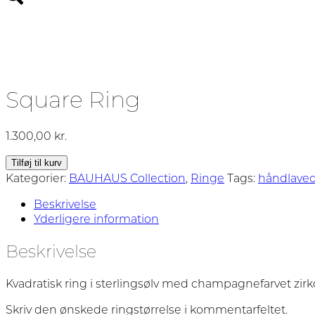
Square Ring
1.300,00
kr.
Square
Tilføj til kurv
Ring
Kategorier:
BAUHAUS Collection
,
Ringe
Tags:
håndlave
antal
Beskrivelse
Yderligere information
Beskrivelse
Kvadratisk ring i sterlingsølv med champagnefarvet zir
Skriv den ønskede ringstørrelse i kommentarfeltet.