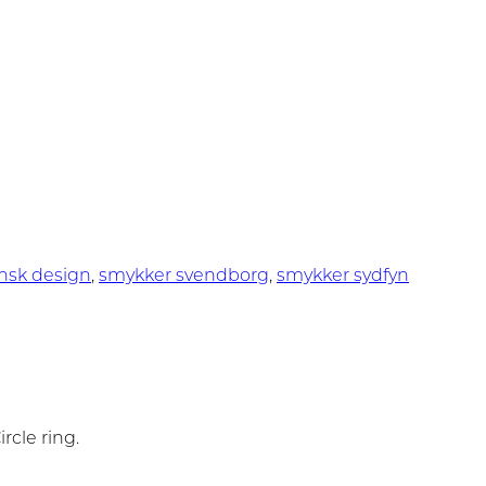
nsk design
,
smykker svendborg
,
smykker sydfyn
rcle ring.