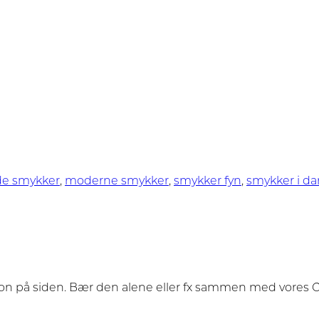
de smykker
,
moderne smykker
,
smykker fyn
,
smykker i da
kon på siden. Bær den alene eller fx sammen med vores Ci