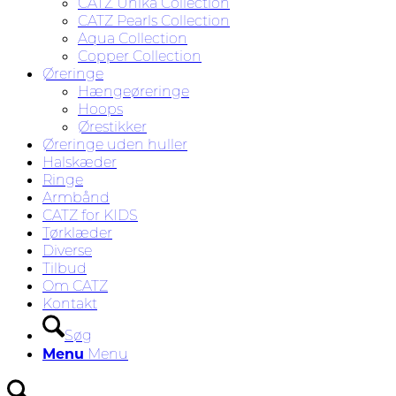
CATZ Unika Collection
CATZ Pearls Collection
Aqua Collection
Copper Collection
Øreringe
Hængeøreringe
Hoops
Ørestikker
Øreringe uden huller
Halskæder
Ringe
Armbånd
CATZ for KIDS
Tørklæder
Diverse
Tilbud
Om CATZ
Kontakt
Søg
Menu
Menu