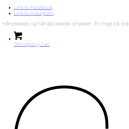
Link to Facebook
Link to Instagram
Håndlavede og håndplukkede smykker - Fri fragt på ord
0
Shopping Cart