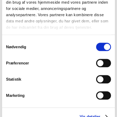
din brug af vores hjemmeside med vores partnere inden
OBS! Når man fjerner creolen er det vigtigt at man
trækker bagskiven tilbage og fjerner øreringen på
for sociale medier, annonceringspartnere og
sammen måde som man sætter den i. Hiver man blot
analysepartnere. Vores partnere kan kombinere disse
i creolen vil den lille fjeder hurtigt gå i stykker.
data med andre oplysninger, du har givet dem, eller som
de har indsamlet fra din brug af deres tjenester.
Du kunne også være interesseret i…
Samtykkevalg
Nødvendig
Creol til uden huller – Pearl Drop
Silver
Præferencer
320,00
kr.
Statistik
Tilføj til kurv
Vis detaljer
Marketing
Creol til uden huller – Opalite
320,00
kr.
Vis detaljer