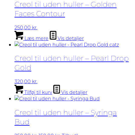
vælges
Creol til uden huller – Golden
på
Faces Contour
varesiden
250,00
kr.
Læs mere
Vis detaljer
Creol til uden huller – Pearl Drop
Gold
320,00
kr.
Tilføj til kurv
Vis detaljer
Creol til uden huller – Syringa
Bud