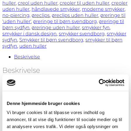
antal
huller
,
creol uden huller
,
creoler til uden huller
,
creoler
uden huller
,
håndlavede smykker
,
moderne smykker
,
no-piercing
,
øreclips
,
øreclips uden huller
,
øreringe til
'uden huller'
,
øreringe til børn svendborg
,
øreringe til
børn sydfyn
,
øreringe uden huller
,
smykker fyn
,
smykker i dansk design
,
smykker svendborg
,
smykker
sydfyn
,
Smykker til børn svendborg
,
smykker til børn
sydfyn
,
uden huller
Beskrivelse
Beskrivelse
Creol til uden huller med lille forsølvet perle. Hoopen
er forsølvet messing og måler Ø 17 mm.
Denne hjemmeside bruger cookies
Creoler til uden huller har en lille fjeder indeni. Man
Vi bruger cookies til at tilpasse vores indhold og
trækker bagskiven tilbage og sætter øreringen fast i
annoncer, til at vise dig funktioner til sociale medier og til
øreflippen.
at analysere vores trafik. Vi deler også oplysninger om