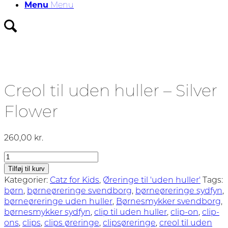
Menu
Menu
Creol til uden huller – Silver
Flower
260,00
kr.
Creol
til
Tilføj til kurv
uden
Kategorier:
Catz for Kids
,
Øreringe til 'uden huller'
Tags:
huller
børn
,
børneøreringe svendborg
,
børneøreringe sydfyn
,
-
børneøreringe uden huller
,
Børnesmykker svendborg
,
Silver
børnesmykker sydfyn
,
clip til uden huller
,
clip-on
,
clip-
Flower
ons
,
clips
,
clips øreringe
,
clipsøreringe
,
creol til uden