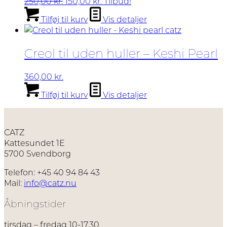
Den
Den
250,00
kr.
150,00
kr.
Tilbud!
oprindelige
aktuelle
Tilføj til kurv
Vis detaljer
pris
pris
var:
er:
250,00 kr..
150,00 kr..
Creol til uden huller – Keshi Pearl
360,00
kr.
Tilføj til kurv
Vis detaljer
CATZ
Kattesundet 1E
5700 Svendborg
Telefon: +45 40 94 84 43
Mail:
info@catz.nu
Åbningstider
tirsdag – fredag 10-17.30