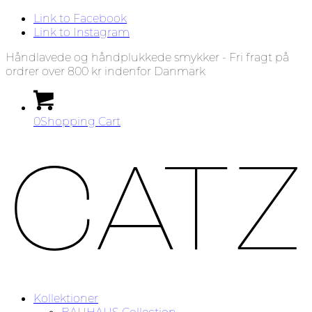
Link to Facebook
Link to Instagram
Håndlavede og håndplukkede smykker - Fri fragt på
ordrer over 800 kr indenfor Danmark
0
Shopping Cart
Kollektioner