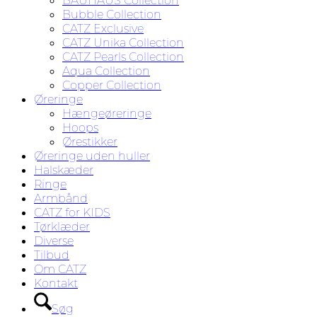
BAUHAUS Collection
Bubble Collection
CATZ Exclusive
CATZ Unika Collection
CATZ Pearls Collection
Aqua Collection
Copper Collection
Øreringe
Hængeøreringe
Hoops
Ørestikker
Øreringe uden huller
Halskæder
Ringe
Armbånd
CATZ for KIDS
Tørklæder
Diverse
Tilbud
Om CATZ
Kontakt
Søg