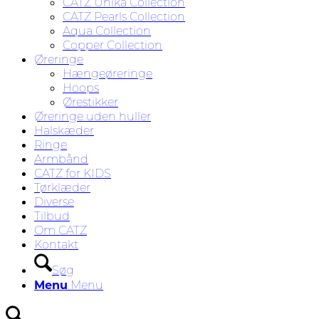
CATZ Unika Collection
CATZ Pearls Collection
Aqua Collection
Copper Collection
Øreringe
Hængeøreringe
Hoops
Ørestikker
Øreringe uden huller
Halskæder
Ringe
Armbånd
CATZ for KIDS
Tørklæder
Diverse
Tilbud
Om CATZ
Kontakt
Søg
Menu
Menu