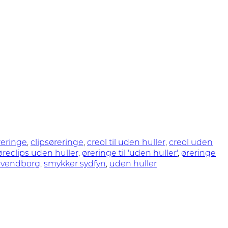
reringe
,
clipsøreringe
,
creol til uden huller
,
creol uden
øreclips uden huller
,
øreringe til 'uden huller'
,
øreringe
svendborg
,
smykker sydfyn
,
uden huller