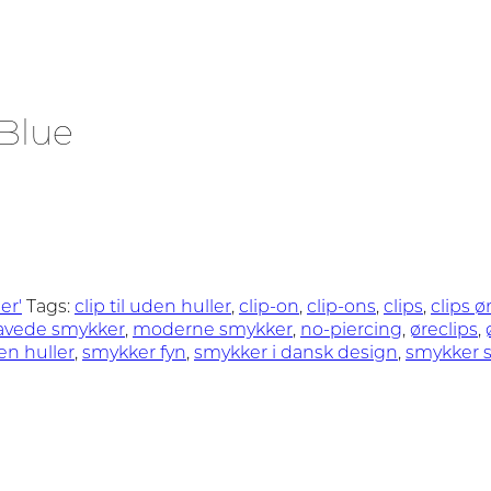
 Blue
er'
Tags:
clip til uden huller
,
clip-on
,
clip-ons
,
clips
,
clips ø
avede smykker
,
moderne smykker
,
no-piercing
,
øreclips
,
en huller
,
smykker fyn
,
smykker i dansk design
,
smykker 