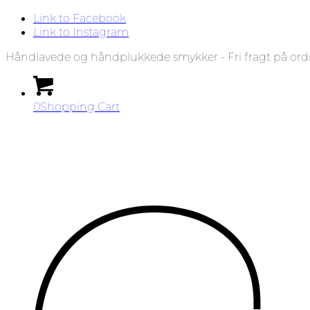
Link to Facebook
Link to Instagram
Håndlavede og håndplukkede smykker - Fri fragt på ord
0
Shopping Cart