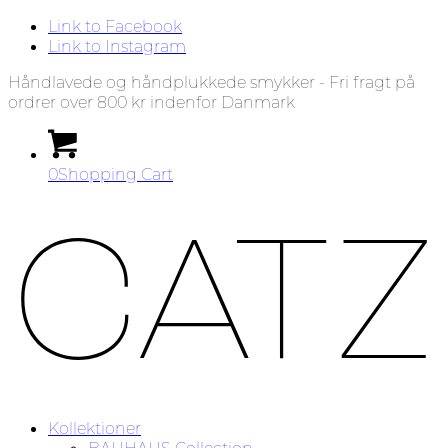
Link to Facebook
Link to Instagram
Håndlavede og håndplukkede smykker - Fri fragt på
ordrer over 800 kr indenfor Danmark
0
Shopping Cart
Kollektioner