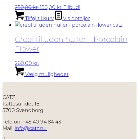
Den
Den
250,00
kr.
150,00
kr.
Tilbud!
oprindelige
aktuelle
Tilføj til kurv
Vis detaljer
pris
pris
var:
er:
250,00 kr..
150,00 kr..
Creol til uden huller – Porcelain
Flower
260,00
kr.
Dette
Vælg muligheder
vare
har
flere
varianter.
CATZ
Mulighederne
Kattesundet 1E
kan
5700 Svendborg
vælges
på
Telefon: +45 40 94 84 43
varesiden
Mail:
info@catz.nu