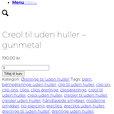
Menu
Menu
Creol til uden huller –
gunmetal
190,00
kr.
Creol
til
Tilføj til kurv
uden
Kategori:
Øreringe til 'uden huller'
Tags:
børn
,
huller
børneøreringe uden huller
,
clip til uden huller
,
clip-on
,
-
clip-ons
,
clips
,
clips øreringe
,
clipsøreringe
,
creol til
gunmetal
uden huller
,
creol uden huller
,
creoler til uden huller
,
antal
creoler uden huller
,
håndlavede smykker
,
moderne
smykker
,
no-piercing
,
øreclips
,
øreclips uden huller
,
øreringe til 'uden huller'
,
øreringe uden huller
,