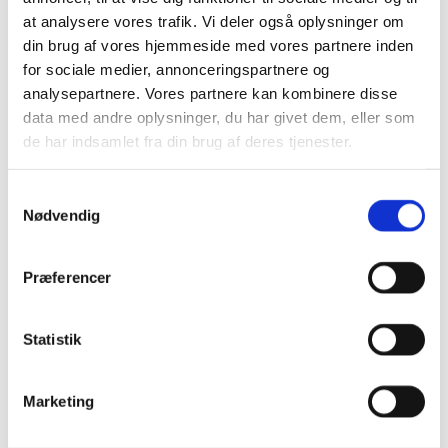
at analysere vores trafik. Vi deler også oplysninger om
din brug af vores hjemmeside med vores partnere inden
Yderligere information
for sociale medier, annonceringspartnere og
analysepartnere. Vores partnere kan kombinere disse
Størrelse
17 mm., 35 mm.
data med andre oplysninger, du har givet dem, eller som
de har indsamlet fra din brug af deres tjenester.
Du kunne også være interesseret i…
Samtykkevalg
Nødvendig
Præferencer
Creol til uden huller – Dusty Blue
360,00
kr.
Statistik
Dette
Vælg muligheder
vare
har
Marketing
flere
Creol til uden huller – Labradorit
varianter.