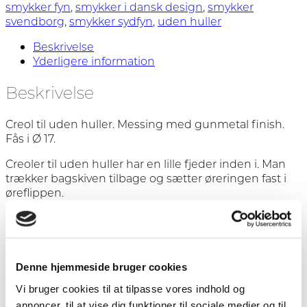
smykker fyn
,
smykker i dansk design
,
smykker
svendborg
,
smykker sydfyn
,
uden huller
Beskrivelse
Yderligere information
Beskrivelse
Creol til uden huller. Messing med gunmetal finish.
Fås i Ø 17.
Creoler til uden huller har en lille fjeder inden i. Man
trækker bagskiven tilbage og sætter øreringen fast i
øreflippen.
OBS! Når man fjerner creolen er det vigtigt at man
trækker bagskiven tilbage og fjerner øreringen på
sammen måde som man sætter den i. Hiver man blot
ned i creolen vil den lille fjeder hurtigt gå i stykker.
Denne hjemmeside bruger cookies
Vi bruger cookies til at tilpasse vores indhold og
annoncer, til at vise dig funktioner til sociale medier og til