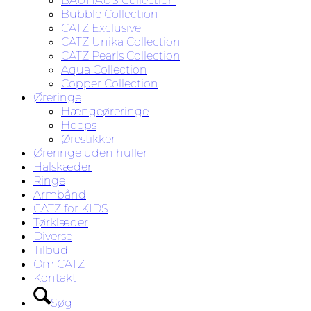
BAUHAUS Collection
Bubble Collection
CATZ Exclusive
CATZ Unika Collection
CATZ Pearls Collection
Aqua Collection
Copper Collection
Øreringe
Hængeøreringe
Hoops
Ørestikker
Øreringe uden huller
Halskæder
Ringe
Armbånd
CATZ for KIDS
Tørklæder
Diverse
Tilbud
Om CATZ
Kontakt
Søg