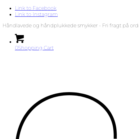
Link to Facebook
Link to Instagram
Håndlavede og håndplukkede smykker - Fri fragt på ord
0
Shopping Cart