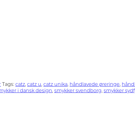
r
Tags:
catz
,
catz u
,
catz unika
,
håndlavede øreringe
,
håndl
mykker i dansk design
,
smykker svendborg
,
smykker syd