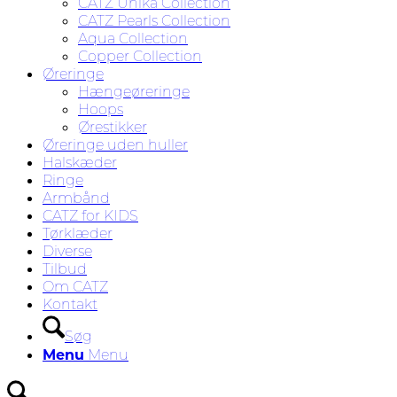
CATZ Unika Collection
CATZ Pearls Collection
Aqua Collection
Copper Collection
Øreringe
Hængeøreringe
Hoops
Ørestikker
Øreringe uden huller
Halskæder
Ringe
Armbånd
CATZ for KIDS
Tørklæder
Diverse
Tilbud
Om CATZ
Kontakt
Søg
Menu
Menu