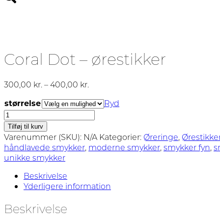
Coral Dot – ørestikker
Prisinterval:
300,00
kr.
–
400,00
kr.
300,00 kr.
størrelse
Ryd
til
Coral
400,00 kr.
Dot
Tilføj til kurv
-
Varenummer (SKU):
N/A
Kategorier:
Øreringe
,
Ørestikke
ørestikker
håndlavede smykker
,
moderne smykker
,
smykker fyn
,
s
antal
unikke smykker
Beskrivelse
Yderligere information
Beskrivelse