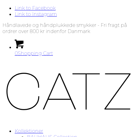
Link to Facebook
Link to Instagram
Håndlavede og håndplukkede smykker - Fri fragt på
ordrer over 800 kr indenfor Danmark
0
Shopping Cart
Kollektioner