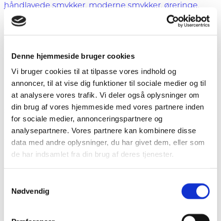
i
håndlavede smykker
,
moderne smykker
,
øreringe
,
kobber
øreringe i sølv
,
ørestikker
,
ørestikker i sølv
,
smykker fyn
,
antal
smykker i dansk design
,
smykker svendborg
,
smykker
sydfyn
,
sølvøreringe
,
sølvørestikker
Beskrivelse
Denne hjemmeside bruger cookies
Vi bruger cookies til at tilpasse vores indhold og
Beskrivelse
annoncer, til at vise dig funktioner til sociale medier og til
at analysere vores trafik. Vi deler også oplysninger om
Ørestikker i patineret kobber med gul zirkon. Selve
din brug af vores hjemmeside med vores partnere inden
stikken der går gennem øret er sterlingsølv. Ø 15 mm.
for sociale medier, annonceringspartnere og
Ørestikkerne er en del af vores Copper Collection, som
analysepartnere. Vores partnere kan kombinere disse
er lavet på vores lille værksted i Svendborg.
data med andre oplysninger, du har givet dem, eller som
de har indsamlet fra din brug af deres tjenester.
Ørestikkerne kan bestilles med lyseblå, rød, rosa og
Samtykkevalg
pink zirkon. Kontakt os for at høre nærmere.
Nødvendig