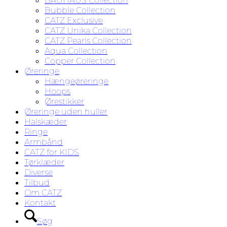
BAUHAUS Collection
Bubble Collection
CATZ Exclusive
CATZ Unika Collection
CATZ Pearls Collection
Aqua Collection
Copper Collection
Øreringe
Hængeøreringe
Hoops
Ørestikker
Øreringe uden huller
Halskæder
Ringe
Armbånd
CATZ for KIDS
Tørklæder
Diverse
Tilbud
Om CATZ
Kontakt
Søg