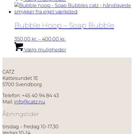
vare
varesiden
har
flere
varianter.
Bubble Hoop – Soap Bubble
Mulighederne
kan
vælges
Prisinterval:
350,00
kr.
–
400,00
kr.
på
350,00 kr.
Dette
Vælg muligheder
varesiden
til
vare
400,00 kr.
har
flere
varianter.
CATZ
Mulighederne
Kattesundet 1E
kan
5700 Svendborg
vælges
på
Telefon: +45 40 94 84 43
varesiden
Mail:
info@catz.nu
Åbningstider
tirsdag – fredag 10-17.30
lørdag 10-14