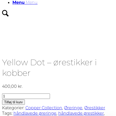
Menu
Menu
Yellow Dot – ørestikker i
kobber
400,00
kr.
Yellow
Dot
Tilføj til kurv
-
Kategorier:
Copper Collection
,
Øreringe
,
Ørestikker
ørestikker
Tags:
håndlavede øreringe
,
håndlavede ørestikker
,