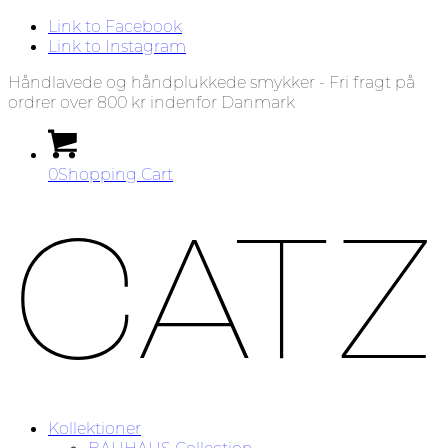
Link to Facebook
Link to Instagram
Håndlavede og håndplukkede smykker - Fri fragt på
ordrer over 800 kr indenfor Danmark
0
Shopping Cart
Kollektioner