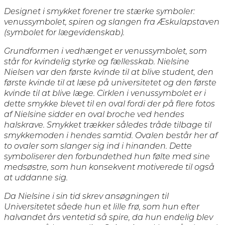
Designet i smykket forener tre stærke symboler:
venussymbolet, spiren og slangen fra Æskulapstaven
(symbolet for lægevidenskab).
Grundformen i vedhænget er venussymbolet, som
står for kvindelig styrke og fællesskab. Nielsine
Nielsen var den første kvinde til at blive student, den
første kvinde til at læse på universitetet og den første
kvinde til at blive læge. Cirklen i venussymbolet er i
dette smykke blevet til en oval fordi der på flere fotos
af Nielsine sidder en oval broche ved hendes
halskrave. Smykket trækker således tråde tilbage til
smykkemoden i hendes samtid. Ovalen består her af
to ovaler som slanger sig ind i hinanden. Dette
symboliserer den forbundethed hun følte med sine
medsøstre, som hun konsekvent motiverede til også
at uddanne sig.
Da Nielsine i sin tid skrev ansøgningen til
Universitetet såede hun et lille frø, som hun efter
halvandet års ventetid så spire, da hun endelig blev