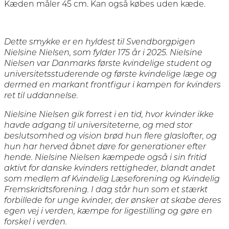
Kæden måler 45 cm. Kan også købes uden kæde.
Dette smykke er en hyldest til Svendborgpigen
Nielsine Nielsen, som fylder 175 år i 2025. Nielsine
Nielsen var Danmarks første kvindelige student og
universitetsstuderende og første kvindelige læge og
dermed en markant frontfigur i kampen for kvinders
ret til uddannelse.
Nielsine Nielsen gik forrest i en tid, hvor kvinder ikke
havde adgang til universiteterne, og med stor
beslutsomhed og vision brød hun flere glaslofter, og
hun har herved åbnet døre for generationer efter
hende. Nielsine Nielsen kæmpede også i sin fritid
aktivt for danske kvinders rettigheder, blandt andet
som medlem af Kvindelig Læseforening og Kvindelig
Fremskridtsforening. I dag står hun som et stærkt
forbillede for unge kvinder, der ønsker at skabe deres
egen vej i verden, kæmpe for ligestilling og gøre en
forskel i verden.