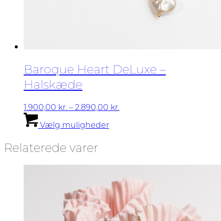
Baroque Heart DeLuxe –
Halskæde
Prisinterval:
1.900,00
kr.
–
2.890,00
kr.
Dette
1.900,00 kr.
Vælg muligheder
vare
til
har
2.890,00 kr.
Relaterede varer
flere
varianter.
Mulighederne
kan
vælges
på
varesiden