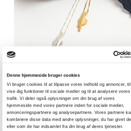
Denne hjemmeside bruger cookies
Vi bruger cookies til at tilpasse vores indhold og annoncer, til
vise dig funktioner til sociale medier og til at analysere vores
Sticks and Circle – Halskæde
trafik. Vi deler også oplysninger om din brug af vores
hjemmeside med vores partnere inden for sociale medier,
Prisinterval:
700,00
kr.
–
850,00
kr.
700,00 kr.
Dette
annonceringspartnere og analysepartnere. Vores partnere k
Vælg muligheder
til
vare
kombinere disse data med andre oplysninger, du har givet d
850,00 kr.
har
eller som de har indsamlet fra din brug af deres tjenester.