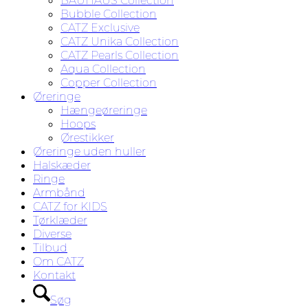
BAUHAUS Collection
Bubble Collection
CATZ Exclusive
CATZ Unika Collection
CATZ Pearls Collection
Aqua Collection
Copper Collection
Øreringe
Hængeøreringe
Hoops
Ørestikker
Øreringe uden huller
Halskæder
Ringe
Armbånd
CATZ for KIDS
Tørklæder
Diverse
Tilbud
Om CATZ
Kontakt
Søg