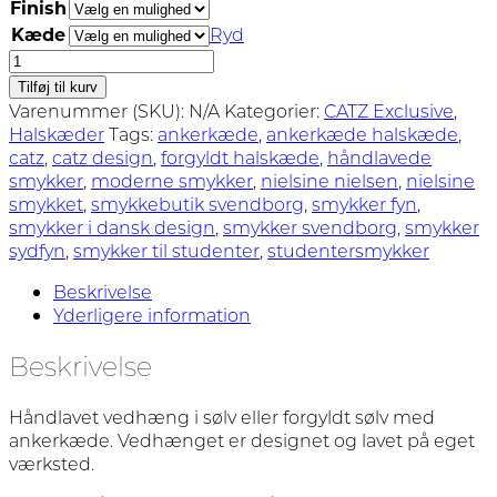
Finish
til
Kæde
Ryd
1.570,00 kr.
NIELSINE
Smykket
Tilføj til kurv
-
Varenummer (SKU):
N/A
Kategorier:
CATZ Exclusive
,
Halskæde
Halskæder
Tags:
ankerkæde
,
ankerkæde halskæde
,
antal
catz
,
catz design
,
forgyldt halskæde
,
håndlavede
smykker
,
moderne smykker
,
nielsine nielsen
,
nielsine
smykket
,
smykkebutik svendborg
,
smykker fyn
,
smykker i dansk design
,
smykker svendborg
,
smykker
sydfyn
,
smykker til studenter
,
studentersmykker
Beskrivelse
Yderligere information
Beskrivelse
Håndlavet vedhæng i sølv eller forgyldt sølv med
ankerkæde. Vedhænget er designet og lavet på eget
værksted.