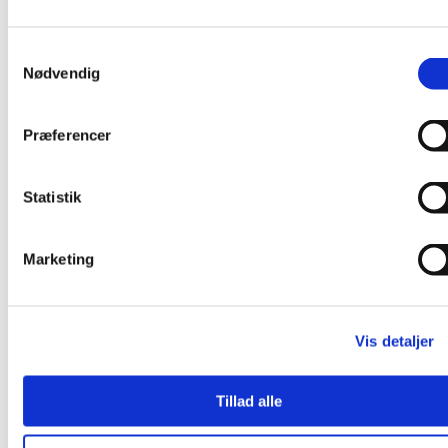
flere
varianter.
Mulighederne
Samtykkevalg
kan
Nødvendig
vælges
på
varesiden
Præferencer
Statistik
Marketing
Vis detaljer
Tillad alle