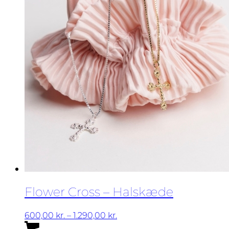
Flower Cross – Halskæde
Prisinterval:
600,00
kr.
–
1.290,00
kr.
Dette
600,00 kr.