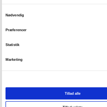
vare
har
flere
Samtykkevalg
Nødvendig
varianter.
Mulighederne
kan
Præferencer
vælges
på
varesiden
Statistik
Marketing
Tillad alle