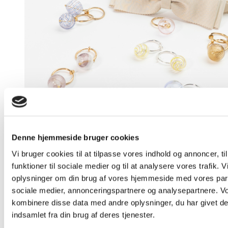
varesiden
Denne hjemmeside bruger cookies
Vi bruger cookies til at tilpasse vores indhold og annoncer, til
funktioner til sociale medier og til at analysere vores trafik. 
Creol til uden huller – Bubble
oplysninger om din brug af vores hjemmeside med vores part
Hoop 17 mm
sociale medier, annonceringspartnere og analysepartnere. V
kombinere disse data med andre oplysninger, du har givet de
360,00
kr.
indsamlet fra din brug af deres tjenester.
Dette
Vælg muligheder