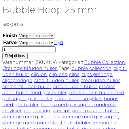
Bubble Hoop 25 mm
380,00
kr.
Finish
Farve
Ryd
Creol
til
Tilføj til kurv
uden
Varenummer (SKU):
N/A
Kategorier:
Bubble Collection
,
huller
Øreringe til 'uden huller'
Tags:
bubble collection
,
clip til
-
uden huller
,
clip-on
,
clip-ons
,
clips
,
clips øreringe
,
Bubble
clipsøreringe
,
creol til uden huller
,
creol uden huller
,
Hoop
creoler til uden huller
,
creoler uden huller
,
creoler
25
uden huller med glasbobler
,
creoler uden huller med
mm
glaskugler
,
glasbobler
,
håndlavede smykker
,
hoops
antal
med glasbobler
,
hoops med glaskugler
,
moderne
smykker
,
no-piercing
,
øreclips
,
øreclips uden huller
,
øreringe med glasbobler
,
øreringe med glaskugler
,
øreringe med mundblæste glasbobler
,
øreringe til
'uden huller'
,
øreringe uden huller
,
øreringe uden