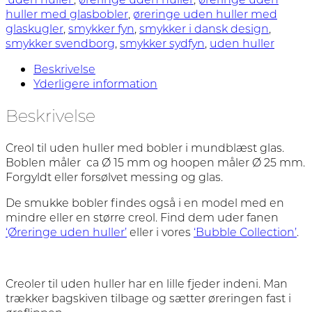
huller med glasbobler
,
øreringe uden huller med
glaskugler
,
smykker fyn
,
smykker i dansk design
,
smykker svendborg
,
smykker sydfyn
,
uden huller
Beskrivelse
Yderligere information
Beskrivelse
Creol til uden huller med bobler i mundblæst glas.
Boblen måler ca Ø 15 mm og hoopen måler Ø 25 mm.
Forgyldt eller forsølvet messing og glas.
De smukke bobler findes også i en model med en
mindre eller en større creol. Find dem uder fanen
‘Øreringe uden huller’
eller i vores
‘Bubble Collection’
.
Creoler til uden huller har en lille fjeder indeni. Man
trækker bagskiven tilbage og sætter øreringen fast i