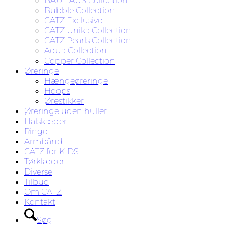
BAUHAUS Collection
Bubble Collection
CATZ Exclusive
CATZ Unika Collection
CATZ Pearls Collection
Aqua Collection
Copper Collection
Øreringe
Hængeøreringe
Hoops
Ørestikker
Øreringe uden huller
Halskæder
Ringe
Armbånd
CATZ for KIDS
Tørklæder
Diverse
Tilbud
Om CATZ
Kontakt
Søg