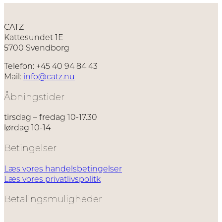
har
flere
varianter.
CATZ
Mulighederne
Kattesundet 1E
kan
5700 Svendborg
vælges
på
Telefon: +45 40 94 84 43
varesiden
Mail:
info@catz.nu
Åbningstider
tirsdag – fredag 10-17.30
lørdag 10-14
Betingelser
Læs vores handelsbetingelser
Læs vores privatlivspolitk
Betalingsmuligheder