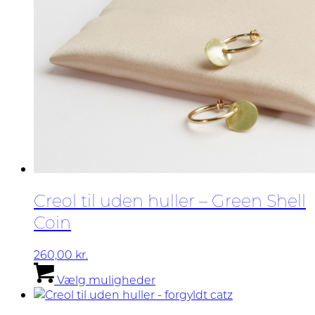
Creol til uden huller – Green Shell
Coin
260,00
kr.
Dette
Vælg muligheder
vare
har
flere