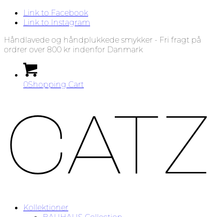
Link to Facebook
Link to Instagram
Håndlavede og håndplukkede smykker - Fri fragt på
ordrer over 800 kr indenfor Danmark
0
Shopping Cart
Kollektioner