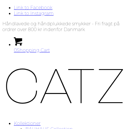
Link to Facebook
Link to Instagram
Håndlavede og håndplukkede smykker - Fri fragt på
ordrer over 800 kr indenfor Danmark
0
Shopping Cart
Kollektioner