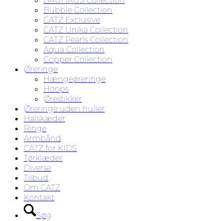
BAUHAUS Collection
Bubble Collection
CATZ Exclusive
CATZ Unika Collection
CATZ Pearls Collection
Aqua Collection
Copper Collection
Øreringe
Hængeøreringe
Hoops
Ørestikker
Øreringe uden huller
Halskæder
Ringe
Armbånd
CATZ for KIDS
Tørklæder
Diverse
Tilbud
Om CATZ
Kontakt
Søg