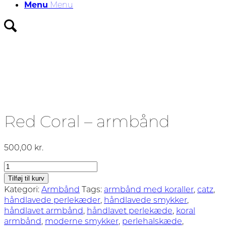
Menu
Menu
Red Coral – armbånd
500,00
kr.
Red
Coral
Tilføj til kurv
-
Kategori:
Armbånd
Tags:
armbånd med koraller
,
catz
,
armbånd
håndlavede perlekæder
,
håndlavede smykker
,
antal
håndlavet armbånd
,
håndlavet perlekæde
,
koral
armbånd
,
moderne smykker
,
perlehalskæde
,