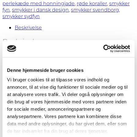
perlekæde med honningjade
,
røde koraller
,
smykker
fyn
,
smykker i dansk design
,
smykker svendborg
,
smykker sydfyn
Beskrivelse
Beskrivelse
Armbånd med de fineste røde koraller. Lås og kæde i
forgyldt sterlingølv. Længde 17,5 – 19 cm.
Denne hjemmeside bruger cookies
Kæden sørger for at længden kan justeres en anelse.
Vi bruger cookies til at tilpasse vores indhold og
annoncer, til at vise dig funktioner til sociale medier og til
at analysere vores trafik. Vi deler også oplysninger om
Håndlavet på eget værksted. Der findes halskæde
din brug af vores hjemmeside med vores partnere inden
som passer til.
for sociale medier, annonceringspartnere og
analysepartnere. Vores partnere kan kombinere disse
data med andre oplysninger, du har givet dem, eller som
de har indsamlet fra din brug af deres tjenester.