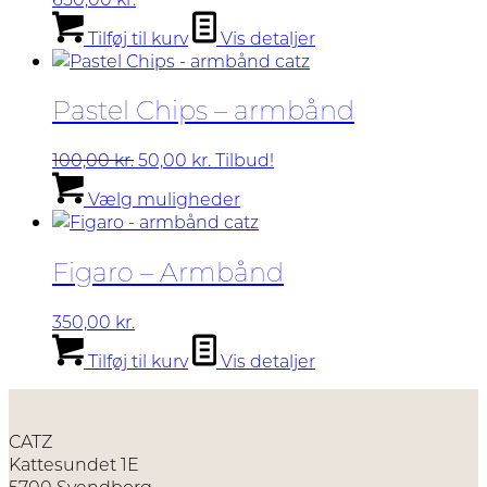
vælges
Tilføj til kurv
Vis detaljer
på
varesiden
Pastel Chips – armbånd
Den
Den
100,00
kr.
50,00
kr.
Tilbud!
oprindelige
aktuelle
Dette
Vælg muligheder
pris
pris
vare
var:
er:
har
100,00 kr..
50,00 kr..
flere
Figaro – Armbånd
varianter.
Mulighederne
kan
350,00
kr.
vælges
Tilføj til kurv
Vis detaljer
på
varesiden
CATZ
Kattesundet 1E
5700 Svendborg