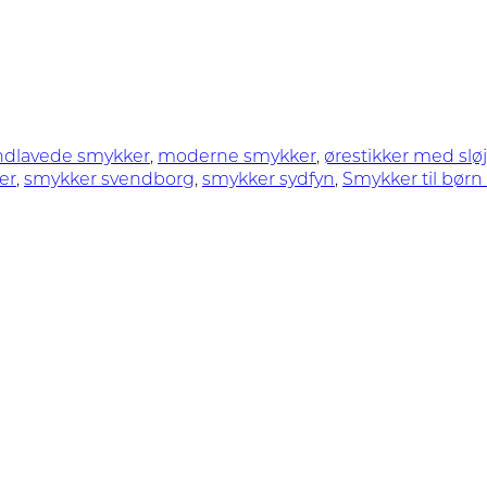
ndlavede smykker
,
moderne smykker
,
ørestikker med sløj
er
,
smykker svendborg
,
smykker sydfyn
,
Smykker til bør