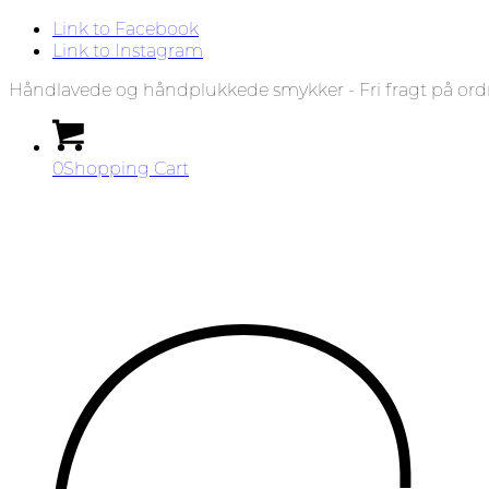
Link to Facebook
Link to Instagram
Håndlavede og håndplukkede smykker - Fri fragt på ord
0
Shopping Cart