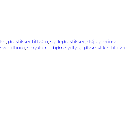
fer
,
ørestikker til børn
,
sjøjfeørestikker
,
sløjfeøreringe
,
n svendborg
,
smykker til børn sydfyn
,
sølvsmykker til børn