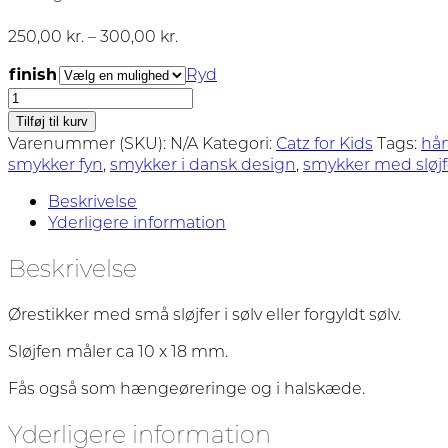
Prisinterval:
250,00
kr.
–
300,00
kr.
250,00 kr.
finish
Ryd
til
Tiny
300,00 kr.
Bow
Tilføj til kurv
-
Varenummer (SKU):
N/A
Kategori:
Catz for Kids
Tags:
hå
Ørestikker
smykker fyn
,
smykker i dansk design
,
smykker med sløjf
antal
Beskrivelse
Yderligere information
Beskrivelse
Ørestikker med små sløjfer i sølv eller forgyldt sølv.
Sløjfen måler ca 10 x 18 mm.
Fås også som hængeøreringe og i halskæde.
Yderligere information