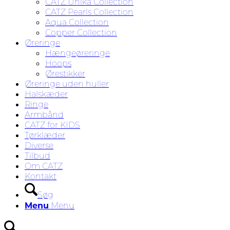
CATZ Unika Collection
CATZ Pearls Collection
Aqua Collection
Copper Collection
Øreringe
Hængeøreringe
Hoops
Ørestikker
Øreringe uden huller
Halskæder
Ringe
Armbånd
CATZ for KIDS
Tørklæder
Diverse
Tilbud
Om CATZ
Kontakt
Søg
Menu
Menu