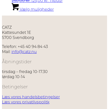
Den
Den
250,00
kr.
125,00
kr.
Tilbud!
vælges
oprindelige
aktuelle
Dette
Vælg muligheder
på
pris
pris
vare
varesiden
var:
er:
har
250,00 kr..
125,00 kr..
flere
varianter.
CATZ
Mulighederne
Kattesundet 1E
kan
5700 Svendborg
vælges
på
Telefon: +45 40 94 84 43
varesiden
Mail:
info@catz.nu
Åbningstider
tirsdag – fredag 10-17.30
lørdag 10-14
Betingelser
Læs vores handelsbetingelser
Læs vores privatlivspolitk