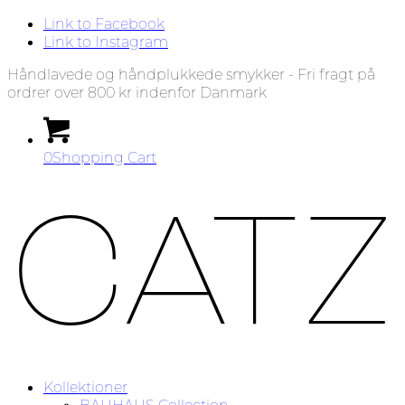
Link to Facebook
Link to Instagram
Håndlavede og håndplukkede smykker - Fri fragt på
ordrer over 800 kr indenfor Danmark
0
Shopping Cart
Kollektioner