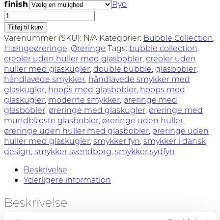
finish
Ryd
til
Double
700,00 kr.
Bubble
Tilføj til kurv
-
Varenummer (SKU):
N/A
Kategorier:
Bubble Collection
,
øreringe
Hængeøreringe
,
Øreringe
Tags:
bubble collection
,
antal
creoler uden huller med glasbobler
,
creoler uden
huller med glaskugler
,
double bubble
,
glasbobler
,
håndlavede smykker
,
håndlavede smykker med
glaskugler
,
hoops med glasbobler
,
hoops med
glaskugler
,
moderne smykker
,
øreringe med
glasbobler
,
øreringe med glaskugler
,
øreringe med
mundblæste glasbobler
,
øreringe uden huller
,
øreringe uden huller med glasbobler
,
øreringe uden
huller med glaskugler
,
smykker fyn
,
smykker i dansk
design
,
smykker svendborg
,
smykker sydfyn
Beskrivelse
Yderligere information
Beskrivelse