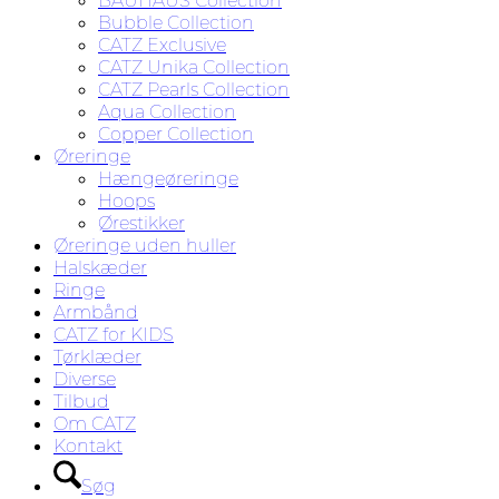
BAUHAUS Collection
Bubble Collection
CATZ Exclusive
CATZ Unika Collection
CATZ Pearls Collection
Aqua Collection
Copper Collection
Øreringe
Hængeøreringe
Hoops
Ørestikker
Øreringe uden huller
Halskæder
Ringe
Armbånd
CATZ for KIDS
Tørklæder
Diverse
Tilbud
Om CATZ
Kontakt
Søg