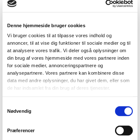
Håndlavede ørekroge i sølv eller forgyldt sølv med to
bobler i transparent glas.
Øreringene fås i to varianter: sølv med støvet blå og
Denne hjemmeside bruger cookies
violet boble eller forgyldt sølv med grøn og rosa boble.
Vi bruger cookies til at tilpasse vores indhold og
Boblerne måler Ø 18 mm og ørekrogen er 40 mm
annoncer, til at vise dig funktioner til sociale medier og til
lang.
at analysere vores trafik. Vi deler også oplysninger om
din brug af vores hjemmeside med vores partnere inden
for sociale medier, annonceringspartnere og
Øreringene er en del af vores Bubble kollektion af
analysepartnere. Vores partnere kan kombinere disse
håndlavede smykker fra eget værksted.
data med andre oplysninger, du har givet dem, eller som
Yderligere information
de har indsamlet fra din brug af deres tjenester.
Samtykkevalg
finish
sølv / støvet blå / violet, forgyldt sølv / grøn / rosa
Nødvendig
Du kunne også være interesseret i…
Præferencer