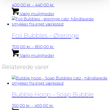
vælges
Prisinterval:
400,00
kr.
–
440,00
kr.
på
400,00 kr.
Dette
Vælg muligheder
varesiden
til
vare
440,00 kr.
har
flere
varianter.
Foil Bubbles – Øreringe
Mulighederne
kan
vælges
Prisinterval:
700,00
kr.
–
800,00
kr.
på
700,00 kr.
Dette
Vælg muligheder
varesiden
til
vare
800,00 kr.
har
Relaterede varer
flere
varianter.
Mulighederne
kan
vælges
på
Bubble Hoop – Soap Bubble
varesiden
Prisinterval:
350,00
kr.
–
400,00
kr.