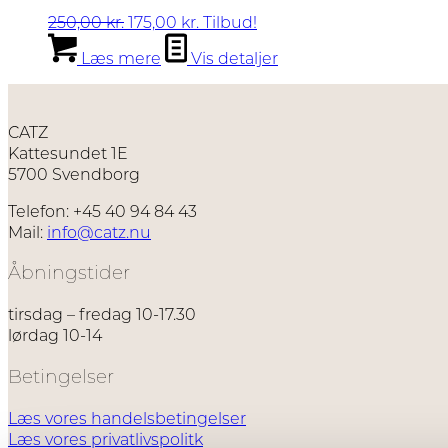
Den
Den
250,00
kr.
175,00
kr.
Tilbud!
oprindelige
aktuelle
Læs mere
Vis detaljer
pris
pris
var:
er:
250,00 kr..
175,00 kr..
CATZ
Kattesundet 1E
5700 Svendborg
Telefon: +45 40 94 84 43
Mail:
info@catz.nu
Åbningstider
tirsdag – fredag 10-17.30
lørdag 10-14
Betingelser
Læs vores handelsbetingelser
Læs vores privatlivspolitk