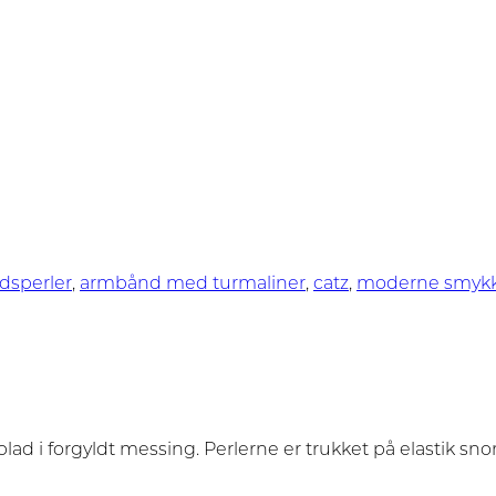
dsperler
,
armbånd med turmaliner
,
catz
,
moderne smyk
d i forgyldt messing. Perlerne er trukket på elastik sno