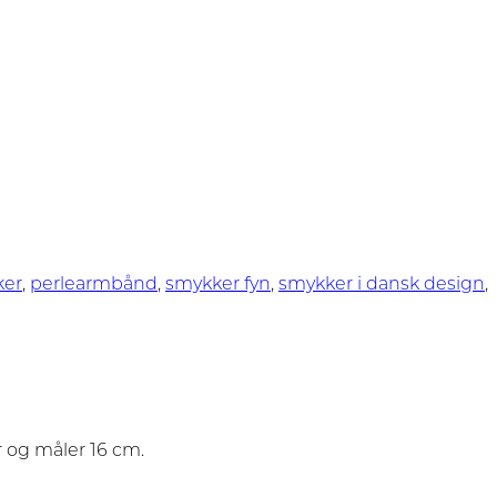
ker
,
perlearmbånd
,
smykker fyn
,
smykker i dansk design
,
r og måler 16 cm.