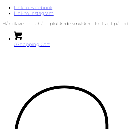
Link to Facebook
Link to Instagram
Håndlavede og håndplukkede smykker - Fri fragt på ord
0
Shopping Cart