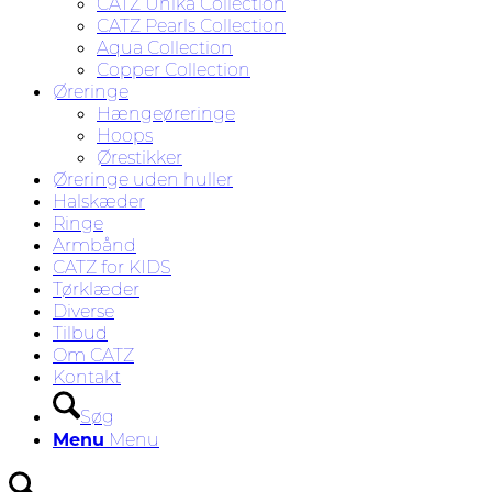
CATZ Unika Collection
CATZ Pearls Collection
Aqua Collection
Copper Collection
Øreringe
Hængeøreringe
Hoops
Ørestikker
Øreringe uden huller
Halskæder
Ringe
Armbånd
CATZ for KIDS
Tørklæder
Diverse
Tilbud
Om CATZ
Kontakt
Søg
Menu
Menu