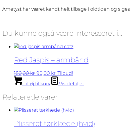
Ametyst har været kendt helt tilbage i oldtiden og siges 
Du kunne også være interesseret i…
Red Jaspis – armbånd
Den
Den
180,00
kr.
90,00
kr.
Tilbud!
oprindelige
aktuelle
Tilføj til kurv
Vis detaljer
pris
pris
var:
er:
Relaterede varer
180,00 kr..
90,00 kr..
Plisseret tørklæde (hvid)