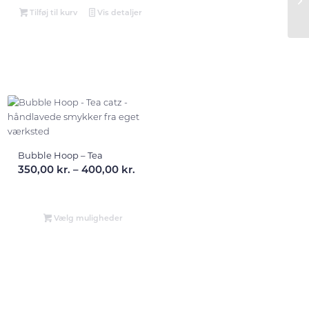
Tilføj til kurv
Vis detaljer
Bubble Hoop – Tea
Prisinterval:
350,00
kr.
–
400,00
kr.
350,00 kr.
til
400,00 kr.
Vælg muligheder