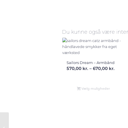
Du kunne også være inter
Sailors Dream – Armbånd
Prisin
570,00
kr.
–
670,00
kr.
570,00
til
670,00
Vælg muligheder
Sailors Dream –