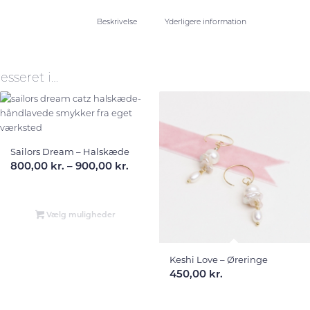
Beskrivelse
Yderligere information
esseret i…
Sailors Dream – Halskæde
terval:
Prisinterval:
800,00
kr.
–
900,00
kr.
 kr.
800,00 kr.
til
 kr.
900,00 kr.
Vælg muligheder
Keshi Love – Øreringe
450,00
kr.