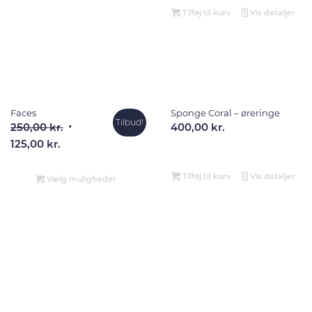
Tilføj til kurv
Vis detaljer
Faces
Sponge Coral – øreringe
Tilbud!
Den
250,00
kr.
400,00
kr.
Den
oprindelige
125,00
kr.
aktuelle
pris
pris
var:
Tilføj til kurv
Vis detaljer
Vælg muligheder
er:
250,00 kr..
125,00 kr..