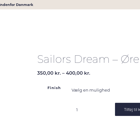
r indenfor Danmark
Sailors Dream – Øre
Prisinterval:
350,00
kr.
–
400,00
kr.
350,00 kr.
til
Finish
400,00 kr.
Tilføj til